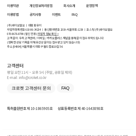
이용약관
개인정보처리방침
회사소개
운영정책
이용방법
공지사항
이벤트
FAQ
(주)와이오엘오 ㅣ 대표 황유미
사업자등록번호
610-86-34204
ㅣ 통신판매번호 2019-서울마포-1239 ㅣ 호스팅 (주)와이오엘오
070-8676-8799 (발신 전용)
사업자 정보 확인 >
고객 문의: 우측 고객센터 / 이메일 / 카카오플러스 채널을 통해 문의 접수 부탁드립니다.
(정확한 상담 기록을 위해 유선상 문의는 접수받고 있지 않습니다)
주소 [
04004
] 서울특별시 마포구 월드컵로10길
5-6
고객센터
평일 오전 11시 ~ 오후 5시 (주말, 공휴일 제외)
E-mail : info@croket.co.kr
크로켓 고객센터 문의
FAQ
특허출원번호
제 10-1865905호
상표등록번호
제 40-1643898호