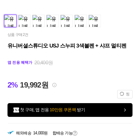
상품 구매 2건
유니버셜스튜디오 USJ 스누피 3색볼펜 + 샤프 멀티펜
20,400원
앱 전용 혜택가
2%
19,992원
찜
첫 구매, 앱 전용
10만원 쿠폰팩
받기
해외배송
14,000원
합배송 가능