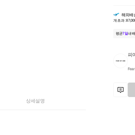
해외배
개 초과 : 87,00
평균
7일
내 배
피
Fear
상세설명