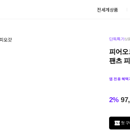
전세계상품
단독특가
상품
피어오
팬츠 
앱 전용 혜택
2%
97
첫 구