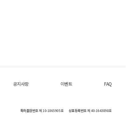
공지사항
이벤트
FAQ
특허출원번호
제 10-1865905호
상표등록번호
제 40-1643898호