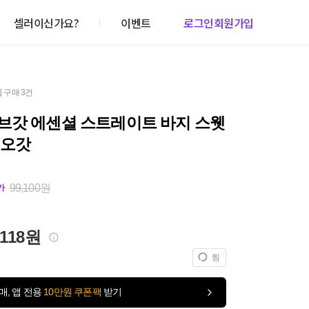
셀러이신가요?
이벤트
로그인
회원가입
 구매 3건
브갓 에센셜 스트레이트 바지 스웻
피오갓
99,100원
가
,118원
찜
매, 앱 전용
10만원 쿠폰팩
받기