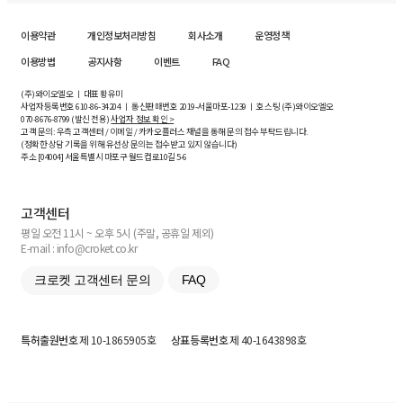
이용약관
개인정보처리방침
회사소개
운영정책
이용방법
공지사항
이벤트
FAQ
(주)와이오엘오 ㅣ 대표 황유미
사업자등록번호
610-86-34204
ㅣ 통신판매번호 2019-서울마포-1239 ㅣ 호스팅 (주)와이오엘오
070-8676-8799 (발신 전용)
사업자 정보 확인 >
고객 문의: 우측 고객센터 / 이메일 / 카카오플러스 채널을 통해 문의 접수 부탁드립니다.
(정확한 상담 기록을 위해 유선상 문의는 접수받고 있지 않습니다)
주소 [
04004
] 서울특별시 마포구 월드컵로10길
5-6
고객센터
평일 오전 11시 ~ 오후 5시 (주말, 공휴일 제외)
E-mail : info@croket.co.kr
크로켓 고객센터 문의
FAQ
특허출원번호
제 10-1865905호
상표등록번호
제 40-1643898호