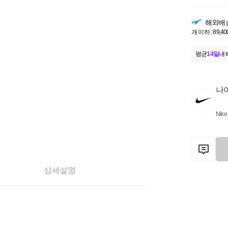
해외배
개 이하 : 89,40
평균
14일
내 
나
Nike
상세설명