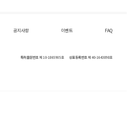
공지사항
이벤트
FAQ
특허출원번호
제 10-1865905호
상표등록번호
제 40-1643898호