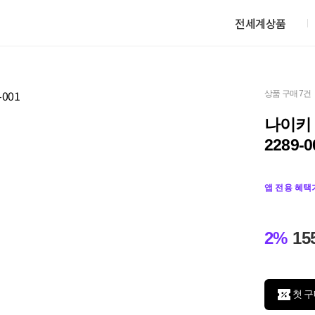
전세계상품
상품 구매 7건
나이키 
2289-0
앱 전용 혜택
2%
15
첫 구