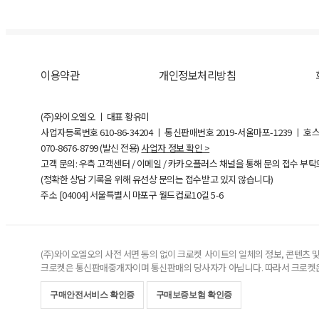
이용약관
개인정보처리방침
(주)와이오엘오 ㅣ 대표 황유미
사업자등록번호
610-86-34204
ㅣ 통신판매번호 2019-서울마포-1239 ㅣ 호
070-8676-8799 (발신 전용)
사업자 정보 확인 >
고객 문의: 우측 고객센터 / 이메일 / 카카오플러스 채널을 통해 문의 접수 부
(정확한 상담 기록을 위해 유선상 문의는 접수받고 있지 않습니다)
주소 [
04004
] 서울특별시 마포구 월드컵로10길
5-6
(주)와이오엘오의 사전 서면 동의 없이 크로켓 사이트의 일체의 정보, 콘텐츠 및 
크로켓은 통신판매중개자이며 통신판매의 당사자가 아닙니다. 따라서 크로켓은
구매안전서비스 확인증
구매보증보험 확인증