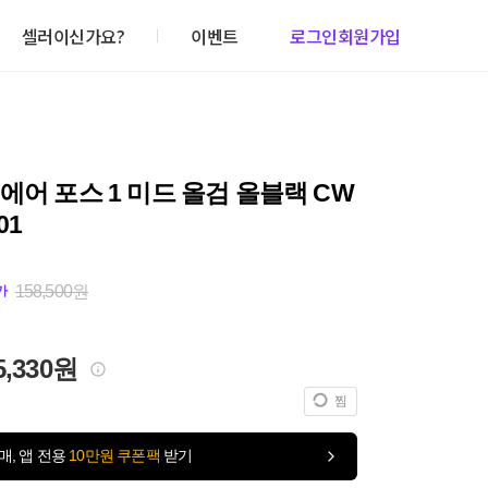
셀러이신가요?
이벤트
로그인
회원가입
에어 포스 1 미드 올검 올블랙 CW
01
158,500원
가
5,330원
찜
매, 앱 전용
10만원 쿠폰팩
받기