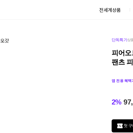
전세계상품
단독특가
상품
피어오
팬츠 
앱 전용 혜택
2%
97
첫 구