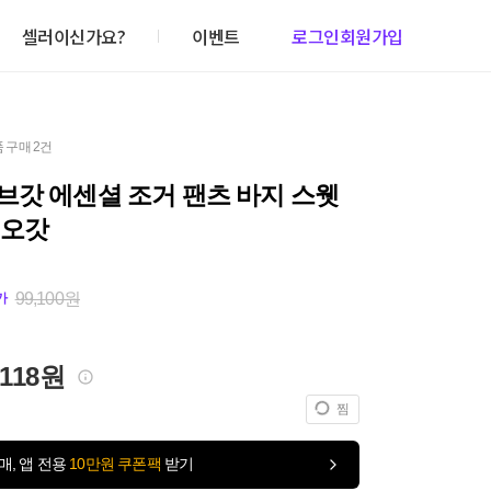
셀러이신가요?
이벤트
로그인
회원가입
 구매 2건
브갓 에센셜 조거 팬츠 바지 스웻
피오갓
99,100원
가
,118원
찜
매, 앱 전용
10만원 쿠폰팩
받기