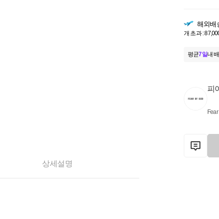
해외배
개 초과 : 87,00
평균
7일
내 배
피
Fear
상세설명