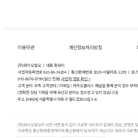
이용약관
개인정보처리방침
(주)와이오엘오 ㅣ 대표 황유미
사업자등록번호
610-86-34204
ㅣ 통신판매번호 2019-서울마포-1239 ㅣ 호
070-8676-8799 (발신 전용)
사업자 정보 확인 >
고객 문의: 우측 고객센터 / 이메일 / 카카오플러스 채널을 통해 문의 접수 부
(정확한 상담 기록을 위해 유선상 문의는 접수받고 있지 않습니다)
주소 [
04004
] 서울특별시 마포구 월드컵로10길
5-6
(주)와이오엘오의 사전 서면 동의 없이 크로켓 사이트의 일체의 정보, 콘텐츠 및 
크로켓은 통신판매중개자이며 통신판매의 당사자가 아닙니다. 따라서 크로켓은