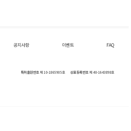
공지사항
이벤트
FAQ
특허출원번호
제 10-1865905호
상표등록번호
제 40-1643898호