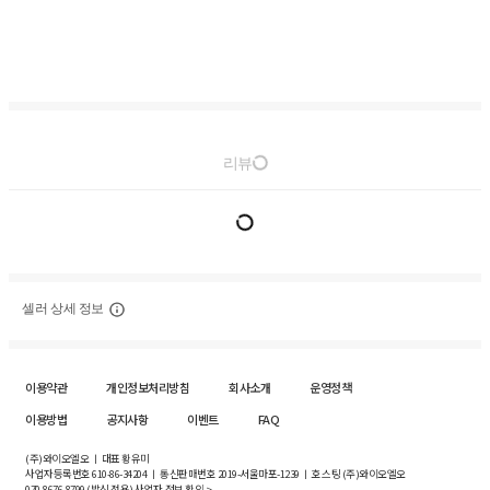
리뷰
셀러 상세 정보
이용약관
개인정보처리방침
회사소개
운영정책
이용방법
공지사항
이벤트
FAQ
(주)와이오엘오 ㅣ 대표 황유미
사업자등록번호
610-86-34204
ㅣ 통신판매번호 2019-서울마포-1239 ㅣ 호스팅 (주)와이오엘오
070-8676-8799 (발신 전용)
사업자 정보 확인 >