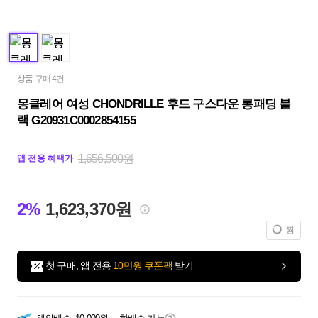
상품 구매 4건
몽클레어 여성 CHONDRILLE 후드 구스다운 롱패딩 블
랙 G20931C0002854155
1,656,500원
앱 전용 혜택가
2%
1,623,370원
찜
첫 구매, 앱 전용
10만원 쿠폰팩
받기