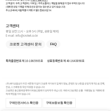
고객 문의: 우측 고객센터 / 이메일 / 카카오플러스 채널을 통해 문의 접수 부탁드립니다.
(정확한 상담 기록을 위해 유선상 문의는 접수받고 있지 않습니다)
주소 [
04004
] 서울특별시 마포구 월드컵로10길
5-6
고객센터
평일 오전 11시 ~ 오후 5시 (주말, 공휴일 제외)
E-mail : info@croket.co.kr
크로켓 고객센터 문의
FAQ
특허출원번호
제 10-1865905호
상표등록번호
제 40-1643898호
(주)와이오엘오의 사전 서면 동의 없이 크로켓 사이트의 일체의 정보, 콘텐츠 및 UI등을 상업적 목적으로 전재,
전송, 스크래핑 등 무단 사용할 수 없습니다.
크로켓은 통신판매중개자이며 통신판매의 당사자가 아닙니다. 따라서 크로켓은 상품·거래정보 및 거래에 대
하여 책임을 지지 않습니다.
구매안전서비스 확인증
구매보증보험 확인증