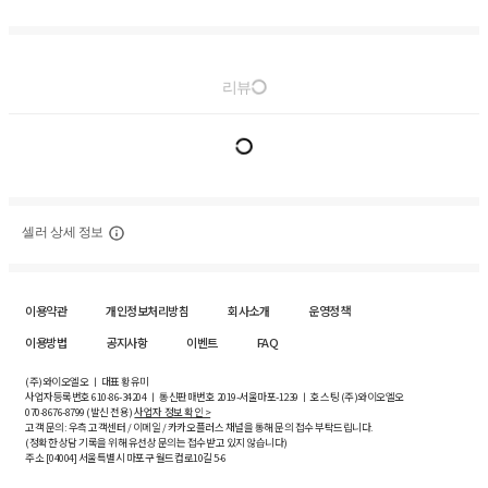
리뷰
셀러 상세 정보
이용약관
개인정보처리방침
회사소개
운영정책
이용방법
공지사항
이벤트
FAQ
(주)와이오엘오 ㅣ 대표 황유미
사업자등록번호
610-86-34204
ㅣ 통신판매번호 2019-서울마포-1239 ㅣ 호스팅 (주)와이오엘오
070-8676-8799 (발신 전용)
사업자 정보 확인 >
고객 문의: 우측 고객센터 / 이메일 / 카카오플러스 채널을 통해 문의 접수 부탁드립니다.
(정확한 상담 기록을 위해 유선상 문의는 접수받고 있지 않습니다)
주소 [
04004
] 서울특별시 마포구 월드컵로10길
5-6