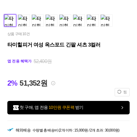
상품 구매 10건
타미힐피거 여성 옥스포드 긴팔 셔츠 3컬러
52,400원
앱 전용 혜택가
2%
51,352원
찜
첫 구매, 앱 전용
10만원 쿠폰팩
받기
해외배송
수량별 총 배송비 (2개 이하 : 15,000원 / 2개 초과 : 30,000원)