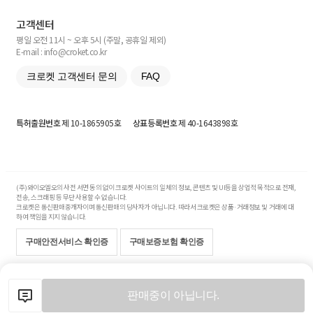
고객센터
평일 오전 11시 ~ 오후 5시 (주말, 공휴일 제외)
E-mail : info@croket.co.kr
크로켓 고객센터 문의
FAQ
특허출원번호
제 10-1865905호
상표등록번호
제 40-1643898호
(주)와이오엘오의 사전 서면 동의 없이 크로켓 사이트의 일체의 정보, 콘텐츠 및 UI등을 상업적 목적으로 전재,
전송, 스크래핑 등 무단 사용할 수 없습니다.
크로켓은 통신판매중개자이며 통신판매의 당사자가 아닙니다. 따라서 크로켓은 상품·거래정보 및 거래에 대
하여 책임을 지지 않습니다.
구매안전서비스 확인증
구매보증보험 확인증
Copyright© 2017-2026 YOLO Co, Ltd. All rights reserved.
판매중이 아닙니다.