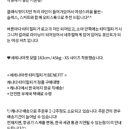
착용하기 좋은 기본템!
클래식핏이지만 허리 라인이 들어가있어서 여성스러움 물씬~
슬렉스, 스커트와 함께 오피스룩으로 추천 드립니다^^
버튼마다 타미힐피거 로고가 각인 되어있고, 소마 안쪽에는 타미힐피거 시
그니처 컬러로 라이닝이 되어있어서 네추럴하게 접어 입어도 포인트가 되
는 여성 셔츠 입니다.
🧡세레나마켓 모델 163cm / 45kg - XS 사이즈 착용했습니다.
⭐세레나마켓 타미힐피거 BENEFIT ⭐
캐나다 타미힐피거 정품 구매대행
+ 캐나다에서 한국까지 항공 직배송!
+ 안전한 우체국 택배로 수령
💘캐나다 배송으로 주문후 1~2주정도 소요되고 있습니다. 주문건의 경우
배송기간이 늘어날 수 있습니다!
천재지변, 항공기 스케쥴 변동, 한국 세관 통관 지연될 수 있는점 미리 안내
드립니다.💘