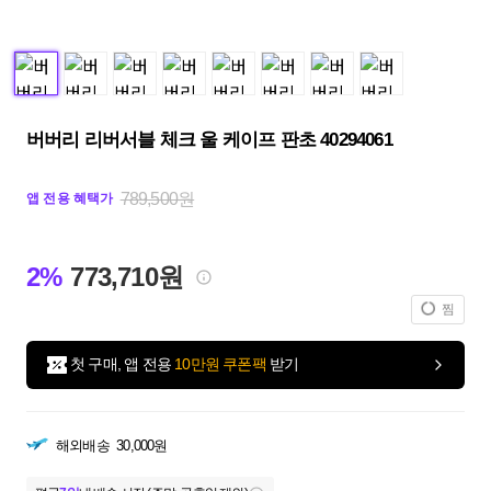
버버리 리버서블 체크 울 케이프 판초 40294061
789,500원
앱 전용 혜택가
2%
773,710원
찜
첫 구매, 앱 전용
10만원 쿠폰팩
받기
해외배송
30,000원