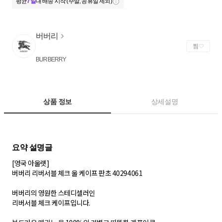
평균
7일
내 배송 시작 (주말, 공휴일 제외)
버버리
찜
BURBERRY
상품 정보
상세설명
[영국 아울렛]
버버리 리버서블 체크 울 케이프 판초 40294061
버버리의 영원한 스테디셀러인
리버서블 체크 케이프입니다.