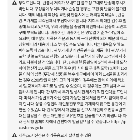
부탁드립니다. 반품시 저희가 보내드린 풀구성 그대로 반송해 주시기
바랍니다. 구성품이 누락되거나 손상된 경우는 교환 및 반품이 불가합
니다. 해외 배송의 특성상 교환및 반품시에는 해외왕복 배송비, 반송
관.부가세를 고객님께서 부담하셔야 합니다. 저희도 최대한 검수후 발
송해 드리고 있으며, 위의 사항들을 꼼꼼히 확인하시고 신중히 고민후
구매 부탁드립니다. 배송기간 배송기간은 영업일 기준 7~14일이 소
요되며, 대부분의 제품은 주문과 동시에 구매진행이 되기 때문에 재고
상황에 따라 배송이 다소 늦어질 수도 있습니다. 빠른 배송을 위해 노
력하도록 하겠습니다. 관부가세및 개인통관부호 제품마다 관.부가세
포함 및 불포함으로 진행되고 있습니다. 포함가의 경우 고객님께서 추
가로 지불하실 건 없습니다. 단, a.동일한 통관일에 2건이 동시에 도착
하여 합산가 150불을 초과한 경우 (타 사이트 구매품 포함) b.미화 150
불 이하의 상품 (무관세 상품)을 복수개 구매하여 미화 150불을 초과하
는 경우 c.200만원 이상의 고가의 제품의 경우에는 관세 이외에 특소
세 및 교육세가 추가로 발생할 수 있으며, 이 경우에는 고객님께서 부
담하시게 됩니다. 관.부가세 추가 발생시 관세사가 직접 연락을 드립니
다. 따라서 가상번호가 아닌 연락 가능한 연락처를 반드시 입력해 주셔
야 합니다. 상품 수령인의 개인통관부호를 기재하지 않으면 통관이 지
연될 수 있습니다. 관세청에서 개인물품 신고시 개인의 주민등록번호
대신 활용할 수 있는 개인통관 고유번호를 발급받으시기 바랍니다. 아
래 관세청 홈페이지에서 간편하게 발급받으실 수 있습니다. https://p.
customs.go.kr​
제주/도서산간은 추가운송료가 발생될 수 있음