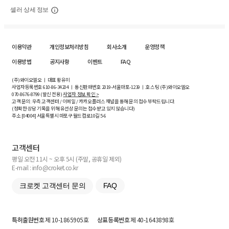
셀러 상세 정보
이용약관
개인정보처리방침
회사소개
운영정책
이용방법
공지사항
이벤트
FAQ
(주)와이오엘오 ㅣ 대표 황유미
사업자등록번호
610-86-34204
ㅣ 통신판매번호 2019-서울마포-1239 ㅣ 호스팅 (주)와이오엘오
070-8676-8799 (발신 전용)
사업자 정보 확인 >
고객 문의: 우측 고객센터 / 이메일 / 카카오플러스 채널을 통해 문의 접수 부탁드립니다.
(정확한 상담 기록을 위해 유선상 문의는 접수받고 있지 않습니다)
주소 [
04004
] 서울특별시 마포구 월드컵로10길
5-6
고객센터
평일 오전 11시 ~ 오후 5시 (주말, 공휴일 제외)
E-mail : info@croket.co.kr
크로켓 고객센터 문의
FAQ
특허출원번호
제 10-1865905호
상표등록번호
제 40-1643898호