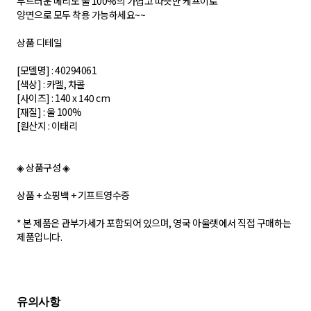
부드러운 메리노 울 100%의 가볍고 따뜻한 케프이로
양면으로 모두 착용 가능하세요~~
상품 디테일
[모델명] : 40294061
[색상] : 카멜, 차콜
[사이즈] : 140 x 140 cm
[재질] : 울 100%
[원산지 : 이태리
◈ 상품구성 ◈
상품 + 쇼핑백 + 기프트영수증
* 본 제품은 관부가세가 포함되어 있으며, 영국 아울렛에서 직접 구매하는
제품입니다.