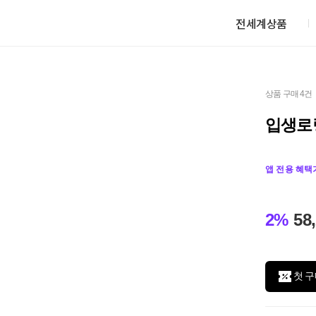
전세계상품
상품 구매 4건
입생로랑
앱 전용 혜택
2%
58
첫 구