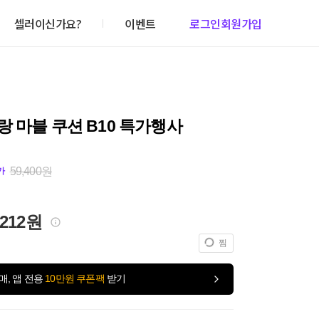
셀러이신가요?
이벤트
로그인
회원가입
 마블 쿠션 B10 특가행사
59,400원
가
,212원
찜
매, 앱 전용
10만원 쿠폰팩
받기