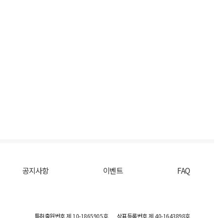
공지사항
이벤트
FAQ
특허출원번호
제 10-1865905호
상표등록번호
제 40-1643898호