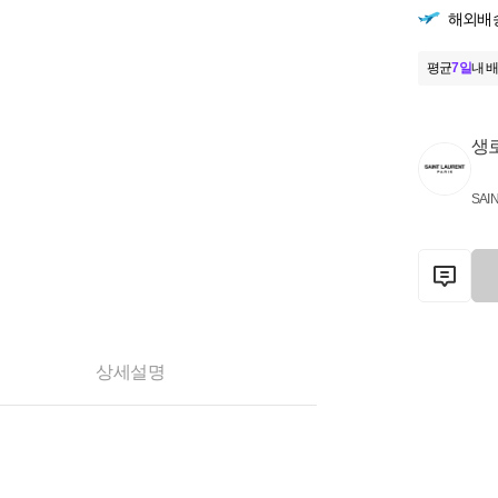
해외배
평균
7일
내 배
생
SAI
상세설명