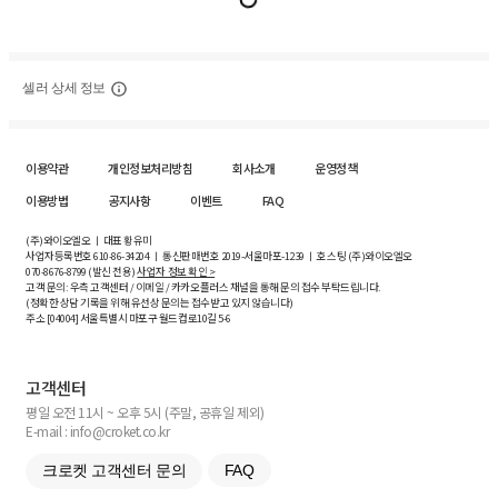
셀러 상세 정보
이용약관
개인정보처리방침
회사소개
운영정책
이용방법
공지사항
이벤트
FAQ
(주)와이오엘오 ㅣ 대표 황유미
사업자등록번호
610-86-34204
ㅣ 통신판매번호 2019-서울마포-1239 ㅣ 호스팅 (주)와이오엘오
070-8676-8799 (발신 전용)
사업자 정보 확인 >
고객 문의: 우측 고객센터 / 이메일 / 카카오플러스 채널을 통해 문의 접수 부탁드립니다.
(정확한 상담 기록을 위해 유선상 문의는 접수받고 있지 않습니다)
주소 [
04004
] 서울특별시 마포구 월드컵로10길
5-6
고객센터
평일 오전 11시 ~ 오후 5시 (주말, 공휴일 제외)
E-mail : info@croket.co.kr
크로켓 고객센터 문의
FAQ