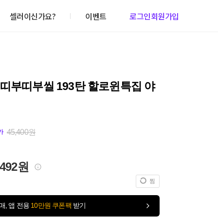
셀러이신가요?
이벤트
로그인
회원가입
띠부띠부씰 193탄 할로윈특집 야
45,400원
가
,492원
찜
매, 앱 전용
10만원 쿠폰팩
받기