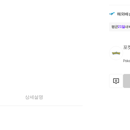
해외배
평균
21일
내 
포
Pok
상세설명