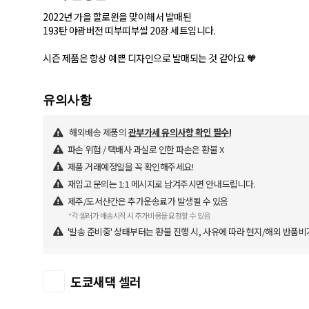
2022년 가을 할로윈을 맞이해서 발매된
193탄 야광버전 띠부띠부씰 20장 세트입니다.
시즌 제품은 항상 예쁜 디자인으로 발매되는 것 같아요 🧡
해외배송 제품의
관부가세 유의사항 확인 필수!
파손 위험 / 택배사 과실로 인한 파손은 환불 X
제품 거래예정일을 꼭 확인해주세요!
재입고 문의는 1:1 메시지로 남겨주시면 안내드립니다.
제주/도서산간은 추가운송료가 발생될 수 있음
*각 셀러가 배송시작 시 추가비용을 요청할 수 있음
'발송 준비중' 상태부터는 환불 진행 시, 사유에 따라 현지/해외 반품비
도쿄새댁 셀러