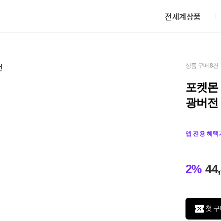
전세계상품
상품 구매 8건
포켓몬 
광버전
앱 전용 혜택
2%
44
첫 구