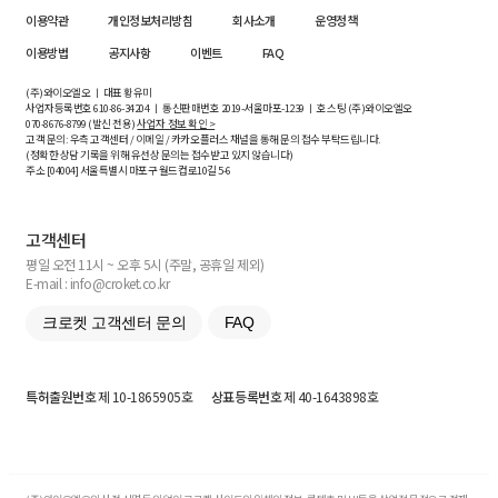
이용약관
개인정보처리방침
회사소개
운영정책
이용방법
공지사항
이벤트
FAQ
(주)와이오엘오 ㅣ 대표 황유미
사업자등록번호
610-86-34204
ㅣ 통신판매번호 2019-서울마포-1239 ㅣ 호스팅 (주)와이오엘오
070-8676-8799 (발신 전용)
사업자 정보 확인 >
고객 문의: 우측 고객센터 / 이메일 / 카카오플러스 채널을 통해 문의 접수 부탁드립니다.
(정확한 상담 기록을 위해 유선상 문의는 접수받고 있지 않습니다)
주소 [
04004
] 서울특별시 마포구 월드컵로10길
5-6
고객센터
평일 오전 11시 ~ 오후 5시 (주말, 공휴일 제외)
E-mail : info@croket.co.kr
크로켓 고객센터 문의
FAQ
특허출원번호
제 10-1865905호
상표등록번호
제 40-1643898호