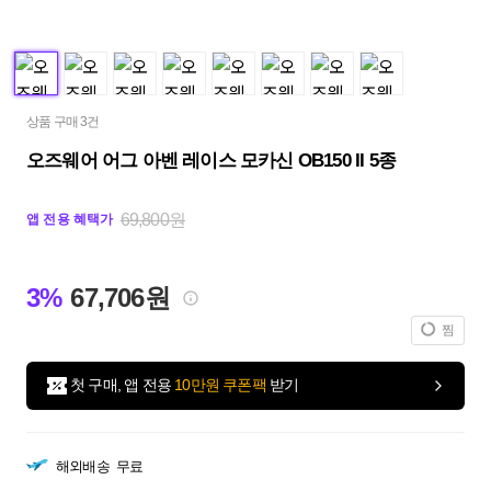
상품 구매 3건
오즈웨어 어그 아벤 레이스 모카신 OB150 II 5종
69,800원
앱 전용 혜택가
3%
67,706원
찜
첫 구매, 앱 전용
10만원 쿠폰팩
받기
해외배송
무료