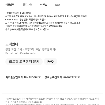
이용방법
공지사항
이벤트
FAQ
(주)와이오엘오 ㅣ 대표 황유미
사업자등록번호
610-86-34204
ㅣ 통신판매번호 2019-서울마포-1239 ㅣ 호스팅 (주)와이오엘오
070-8676-8799 (발신 전용)
사업자 정보 확인 >
고객 문의: 우측 고객센터 / 이메일 / 카카오플러스 채널을 통해 문의 접수 부탁드립니다.
(정확한 상담 기록을 위해 유선상 문의는 접수받고 있지 않습니다)
주소 [
04004
] 서울특별시 마포구 월드컵로10길
5-6
고객센터
평일 오전 11시 ~ 오후 5시 (주말, 공휴일 제외)
E-mail : info@croket.co.kr
크로켓 고객센터 문의
FAQ
특허출원번호
제 10-1865905호
상표등록번호
제 40-1643898호
(주)와이오엘오의 사전 서면 동의 없이 크로켓 사이트의 일체의 정보, 콘텐츠 및 UI등을 상업적 목적으로 전재,
전송, 스크래핑 등 무단 사용할 수 없습니다.