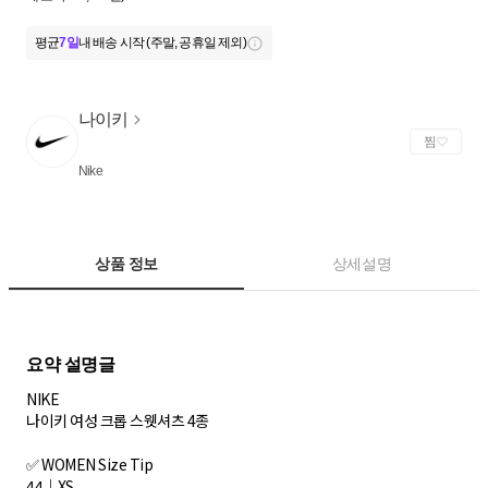
평균
7일
내 배송 시작 (주말, 공휴일 제외)
나이키
찜
Nike
상품 정보
상세설명
NIKE
나이키 여성 크롭 스웻셔츠 4종
✅ WOMEN Size Tip
44｜XS