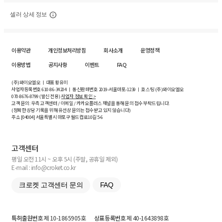
셀러 상세 정보
이용약관
개인정보처리방침
회사소개
운영정책
이용방법
공지사항
이벤트
FAQ
(주)와이오엘오 ㅣ 대표 황유미
사업자등록번호
610-86-34204
ㅣ 통신판매번호 2019-서울마포-1239 ㅣ 호스팅 (주)와이오엘오
070-8676-8799 (발신 전용)
사업자 정보 확인 >
고객 문의: 우측 고객센터 / 이메일 / 카카오플러스 채널을 통해 문의 접수 부탁드립니다.
(정확한 상담 기록을 위해 유선상 문의는 접수받고 있지 않습니다)
주소 [
04004
] 서울특별시 마포구 월드컵로10길
5-6
고객센터
평일 오전 11시 ~ 오후 5시 (주말, 공휴일 제외)
E-mail : info@croket.co.kr
크로켓 고객센터 문의
FAQ
특허출원번호
제 10-1865905호
상표등록번호
제 40-1643898호