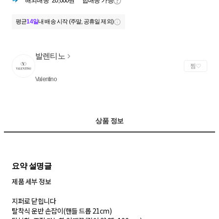
해외배송
20,000원
합배송 가능
평균
14일
내 배송 시작 (주말, 공휴일 제외)
발렌티노
찜
Valentino
상품 정보
제품 세부 정보
지퍼로 닫힙니다
탈착식 운반 손잡이(핸들 드롭 21cm)