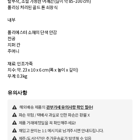
탈부착, 조절 가능한 어깨끈(길이 약 85-100 cm)
폴리싱 처리된 골드 톤 쇠장식
내부
폴리에스터 소재의 단색 안감
전공
지퍼 칸
주머니
재료: 인조가죽
치수: 약. 23 x 10 x 6 cm(폭 x 높이 x 깊이)
무게: 0.3kg
해외배송 제품의
관부가세 유의사항 확인 필수!
파손 위험 / 택배사 과실로 인한 파손은 환불 X
제품 거래예정일을 꼭 확인해주세요!
재입고 문의는 1:1 메시지로 남겨주시면 안내드립니다.
제주/도서산간은 추가운송료가 발생될 수 있음