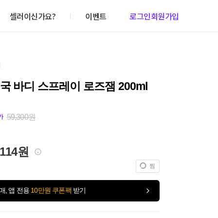
셀러이신가요?
이벤트
로그인
회원가입
건
국 바디 스프레이 로즈잼 200ml
59,300원
가
,114원
찜
매, 앱 전용
10만원 쿠폰팩
받기