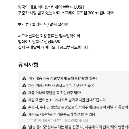
영국의 대표 바디&스킨케어 브랜드 LUSH
꾸준히 사랑 받고 있는 바디 스프레이 로즈잼 200ml입니다💛
🧡리뷰 / 셀러찜 꾹 / 알림 설정💛
✔구매날짜는 화장품류는 필수입력이라
업데이트날짜로 설정되오며
실제 구매날짜가 아니오니 참고부탁드립니다.
해외배송 제품의
관부가세 유의사항 확인 필수!
파손 위험 / 택배사 과실로 인한 파손은 환불 X
제품 거래예정일을 꼭 확인해주세요!
재입고 문의는 1:1 메시지로 남겨주시면 안내드립니다.
주문자, 수취인 성함은 본명으로 입력해주세요(본명이 아닐 시 통관이
제주/도서산간은 추가운송료가 발생될 수 있음
*각 셀러가 배송시작 시 추가비용을 요청할 수 있음
'발송 준비중' 상태부터는 환불 진행 시, 사유에 따라 현지/해외 반품비