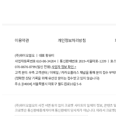
이용약관
개인정보처리방침
(주)와이오엘오 ㅣ 대표 황유미
사업자등록번호
610-86-34204
ㅣ 통신판매번호 2019-서울마포-1239 ㅣ 호
070-8676-8799 (발신 전용)
사업자 정보 확인 >
고객 문의: 우측 고객센터 / 이메일 / 카카오플러스 채널을 통해 문의 접수 부
(정확한 상담 기록을 위해 유선상 문의는 접수받고 있지 않습니다)
주소 [
04004
] 서울특별시 마포구 월드컵로10길
5-6
(주)와이오엘오의 사전 서면 동의 없이 크로켓 사이트의 일체의 정보, 콘텐츠 및 
크로켓은 통신판매중개자이며 통신판매의 당사자가 아닙니다. 따라서 크로켓은