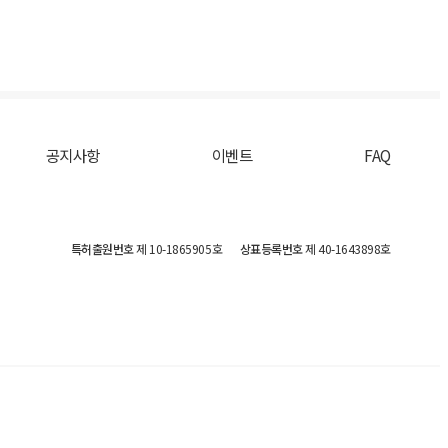
공지사항
이벤트
FAQ
특허출원번호
제 10-1865905호
상표등록번호
제 40-1643898호