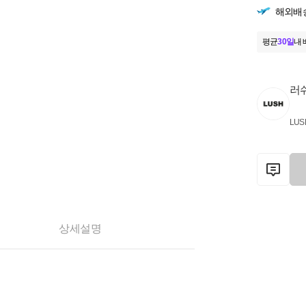
해외배
평균
30일
내 
러
LUS
상세설명