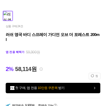
상품 구매 24건
러쉬 영국 바디 스프레이 가디언 오브 더 포레스트 200m
l
59,300원
앱 전용 혜택가
2%
58,114원
찜
첫 구매, 앱 전용
10만원 쿠폰팩
받기
해외배송
9,900원
합배송 가능