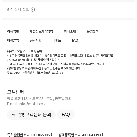
셀러 상세 정보
이용약관
개인정보처리방침
회사소개
운영정책
이용방법
공지사항
이벤트
FAQ
(주)와이오엘오 ㅣ 대표 황유미
사업자등록번호
610-86-34204
ㅣ 통신판매번호 2019-서울마포-1239 ㅣ 호스팅 (주)와이오엘오
070-8676-8799 (발신 전용)
사업자 정보 확인 >
고객 문의: 우측 고객센터 / 이메일 / 카카오플러스 채널을 통해 문의 접수 부탁드립니다.
(정확한 상담 기록을 위해 유선상 문의는 접수받고 있지 않습니다)
주소 [
04004
] 서울특별시 마포구 월드컵로10길
5-6
고객센터
평일 오전 11시 ~ 오후 5시 (주말, 공휴일 제외)
E-mail : info@croket.co.kr
크로켓 고객센터 문의
FAQ
특허출원번호
제 10-1865905호
상표등록번호
제 40-1643898호