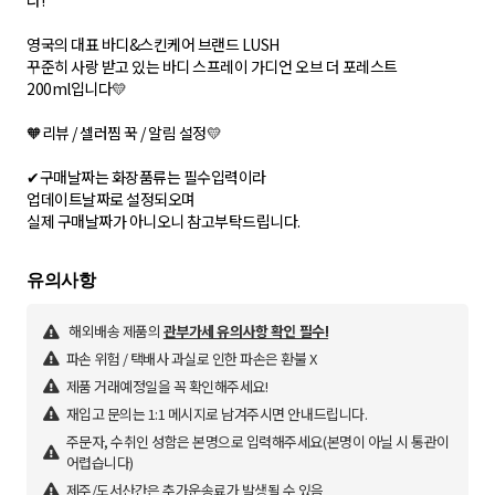
다!
영국의 대표 바디&스킨케어 브랜드 LUSH
꾸준히 사랑 받고 있는 바디 스프레이 가디언 오브 더 포레스트
200ml입니다💛
🧡리뷰 / 셀러찜 꾹 / 알림 설정💛
✔구매날짜는 화장품류는 필수입력이라
업데이트날짜로 설정되오며
실제 구매날짜가 아니오니 참고부탁드립니다.
해외배송 제품의
관부가세 유의사항 확인 필수!
파손 위험 / 택배사 과실로 인한 파손은 환불 X
제품 거래예정일을 꼭 확인해주세요!
재입고 문의는 1:1 메시지로 남겨주시면 안내드립니다.
주문자, 수취인 성함은 본명으로 입력해주세요(본명이 아닐 시 통관이
어렵습니다)
제주/도서산간은 추가운송료가 발생될 수 있음