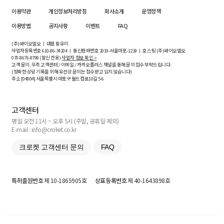
이용약관
개인정보처리방침
회사소개
운영정책
이용방법
공지사항
이벤트
FAQ
(주)와이오엘오 ㅣ 대표 황유미
사업자등록번호
610-86-34204
ㅣ 통신판매번호 2019-서울마포-1239 ㅣ 호스팅 (주)와이오엘오
070-8676-8799 (발신 전용)
사업자 정보 확인 >
고객 문의: 우측 고객센터 / 이메일 / 카카오플러스 채널을 통해 문의 접수 부탁드립니다.
(정확한 상담 기록을 위해 유선상 문의는 접수받고 있지 않습니다)
주소 [
04004
] 서울특별시 마포구 월드컵로10길
5-6
고객센터
평일 오전 11시 ~ 오후 5시 (주말, 공휴일 제외)
E-mail : info@croket.co.kr
크로켓 고객센터 문의
FAQ
특허출원번호
제 10-1865905호
상표등록번호
제 40-1643898호