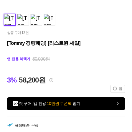
상품 구매 12건
[Tommy 경량패딩] [라스트원 세일]
60,000원
앱 전용 혜택가
3%
58,200원
찜
첫 구매, 앱 전용
10만원 쿠폰팩
받기
해외배송
무료