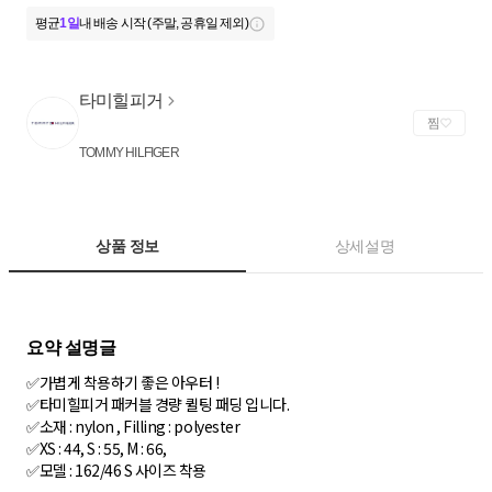
평균
1일
내 배송 시작 (주말, 공휴일 제외)
타미힐피거
찜
TOMMY HILFIGER
상품 정보
상세설명
✅가볍게 착용하기 좋은 아우터 !
✅타미힐피거 패커블 경량 퀼팅 패딩 입니다.
✅소재 : nylon , Filling : polyester
✅XS : 44, S : 55, M : 66,
✅모델 : 162/46 S 사이즈 착용