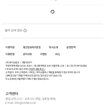
셀러 상세 정보
이용약관
개인정보처리방침
회사소개
운영정책
이용방법
공지사항
이벤트
FAQ
(주)와이오엘오 ㅣ 대표 황유미
사업자등록번호
610-86-34204
ㅣ 통신판매번호 2019-서울마포-1239 ㅣ 호스팅 (주)와이오엘오
070-8676-8799 (발신 전용)
사업자 정보 확인 >
고객 문의: 우측 고객센터 / 이메일 / 카카오플러스 채널을 통해 문의 접수 부탁드립니다.
(정확한 상담 기록을 위해 유선상 문의는 접수받고 있지 않습니다)
주소 [
04004
] 서울특별시 마포구 월드컵로10길
5-6
고객센터
평일 오전 11시 ~ 오후 5시 (주말, 공휴일 제외)
E-mail : info@croket.co.kr