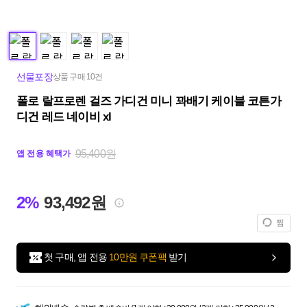
선물포장
상품 구매 10건
폴로 랄프로렌 걸즈 가디건 미니 꽈배기 케이블 코튼가
디건 레드 네이비 xl
95,400원
앱 전용 혜택가
2%
93,492원
찜
첫 구매, 앱 전용
10만원 쿠폰팩
받기