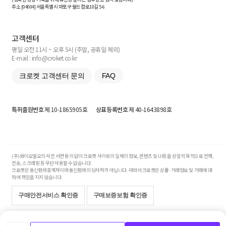
주소 [
04004
] 서울특별시 마포구 월드컵로10길
5-6
고객센터
평일 오전 11시 ~ 오후 5시 (주말, 공휴일 제외)
E-mail : info@croket.co.kr
크로켓 고객센터 문의
FAQ
특허출원번호
제 10-1865905호
상표등록번호
제 40-1643898호
(주)와이오엘오의 사전 서면 동의 없이 크로켓 사이트의 일체의 정보, 콘텐츠 및 UI등을 상업적 목적으로 전재,
전송, 스크래핑 등 무단 사용할 수 없습니다.
크로켓은 통신판매중개자이며 통신판매의 당사자가 아닙니다. 따라서 크로켓은 상품·거래정보 및 거래에 대
하여 책임을 지지 않습니다.
구매안전서비스 확인증
구매보증보험 확인증
Copyright© 2017-2026 YOLO Co, Ltd. All rights reserved.