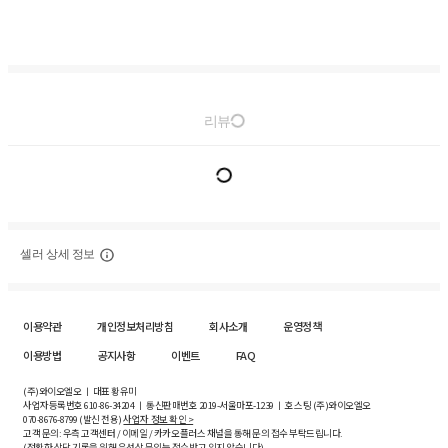
리뷰
셀러 상세 정보
이용약관
개인정보처리방침
회사소개
운영정책
이용방법
공지사항
이벤트
FAQ
(주)와이오엘오 ㅣ 대표 황유미
사업자등록번호
610-86-34204
ㅣ 통신판매번호 2019-서울마포-1239 ㅣ 호스팅 (주)와이오엘오
070-8676-8799 (발신 전용)
사업자 정보 확인 >
고객 문의: 우측 고객센터 / 이메일 / 카카오플러스 채널을 통해 문의 접수 부탁드립니다.
(정확한 상담 기록을 위해 유선상 문의는 접수받고 있지 않습니다)