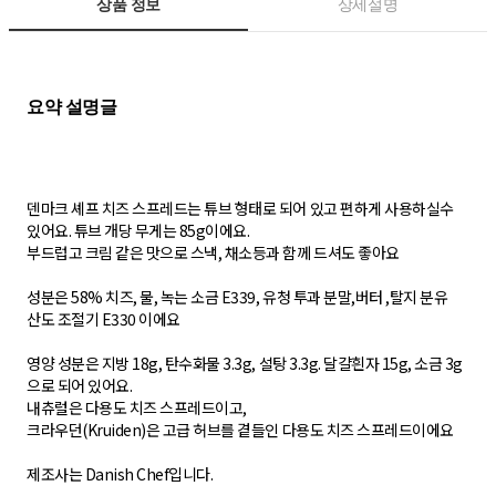
상품 정보
상세설명
덴마크 셰프 치즈 스프레드는 튜브 형태로 되어 있고 편하게 사용하실수
있어요. 튜브 개당 무게는 85g이에요.
부드럽고 크림 같은 맛으로 스낵, 채소등과 함께 드셔도 좋아요
성분은 58% 치즈, 물, 녹는 소금 E339, 유청 투과 분말,버터 ,탈지 분유
산도 조절기 E330 이에요
영양 성분은 지방 18g, 탄수화물 3.3g, 설탕 3.3g. 달걀흰자 15g, 소금 3g
으로 되어 있어요.
내츄럴은 다용도 치즈 스프레드이고,
크라우던(Kruiden)은 고급 허브를 곁들인 다용도 치즈 스프레드이에요
제조사는 Danish Chef입니다.