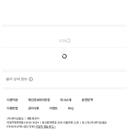
리뷰
셀러 상세 정보
이용약관
개인정보처리방침
회사소개
운영정책
이용방법
공지사항
이벤트
FAQ
(주)와이오엘오 ㅣ 대표 황유미
사업자등록번호
610-86-34204
ㅣ 통신판매번호 2019-서울마포-1239 ㅣ 호스팅 (주)와이오엘오
070-8676-8799 (발신 전용)
사업자 정보 확인 >