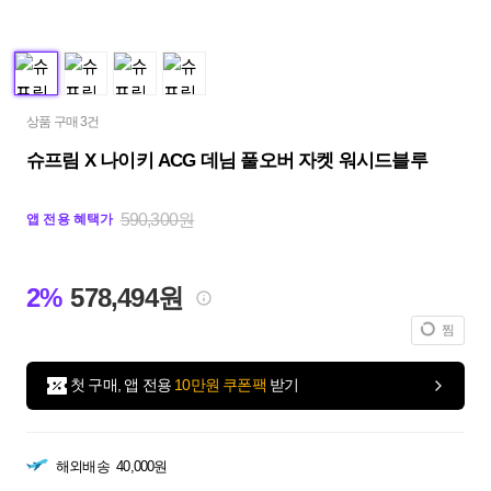
상품 구매 3건
슈프림 X 나이키 ACG 데님 풀오버 자켓 워시드블루
590,300원
앱 전용 혜택가
2%
578,494원
찜
첫 구매, 앱 전용
10만원 쿠폰팩
받기
해외배송
40,000원