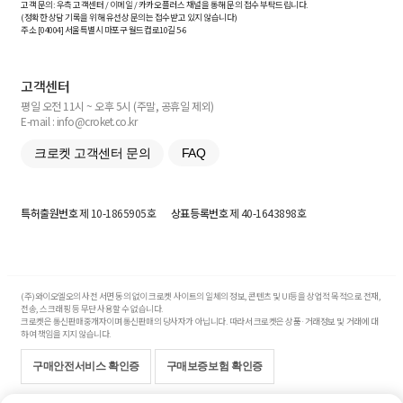
고객 문의: 우측 고객센터 / 이메일 / 카카오플러스 채널을 통해 문의 접수 부탁드립니다.
(정확한 상담 기록을 위해 유선상 문의는 접수받고 있지 않습니다)
주소 [
04004
] 서울특별시 마포구 월드컵로10길
5-6
고객센터
평일 오전 11시 ~ 오후 5시 (주말, 공휴일 제외)
E-mail : info@croket.co.kr
크로켓 고객센터 문의
FAQ
특허출원번호
제 10-1865905호
상표등록번호
제 40-1643898호
(주)와이오엘오의 사전 서면 동의 없이 크로켓 사이트의 일체의 정보, 콘텐츠 및 UI등을 상업적 목적으로 전재,
전송, 스크래핑 등 무단 사용할 수 없습니다.
크로켓은 통신판매중개자이며 통신판매의 당사자가 아닙니다. 따라서 크로켓은 상품·거래정보 및 거래에 대
하여 책임을 지지 않습니다.
구매안전서비스 확인증
구매보증보험 확인증