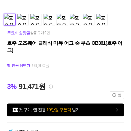
무료배송핫딜
상품 구매 9건
호주 오즈웨어 클래식 미듀 어그 숏 부츠 OB361[호주 어
그]
94,300원
앱 전용 혜택가
3%
91,471원
찜
첫 구매, 앱 전용
10만원 쿠폰팩
받기