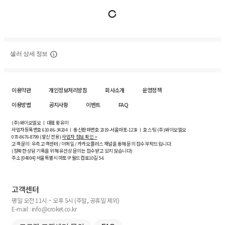
셀러 상세 정보
이용약관
개인정보처리방침
회사소개
운영정책
이용방법
공지사항
이벤트
FAQ
(주)와이오엘오 ㅣ 대표 황유미
사업자등록번호
610-86-34204
ㅣ 통신판매번호 2019-서울마포-1239 ㅣ 호스팅 (주)와이오엘오
070-8676-8799 (발신 전용)
사업자 정보 확인 >
고객 문의: 우측 고객센터 / 이메일 / 카카오플러스 채널을 통해 문의 접수 부탁드립니다.
(정확한 상담 기록을 위해 유선상 문의는 접수받고 있지 않습니다)
주소 [
04004
] 서울특별시 마포구 월드컵로10길
5-6
고객센터
평일 오전 11시 ~ 오후 5시 (주말, 공휴일 제외)
E-mail : info@croket.co.kr