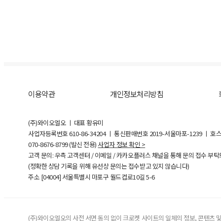
이용약관
개인정보처리방침
(주)와이오엘오 ㅣ 대표 황유미
사업자등록번호
610-86-34204
ㅣ 통신판매번호 2019-서울마포-1239 ㅣ 호
070-8676-8799 (발신 전용)
사업자 정보 확인 >
고객 문의: 우측 고객센터 / 이메일 / 카카오플러스 채널을 통해 문의 접수 부
(정확한 상담 기록을 위해 유선상 문의는 접수받고 있지 않습니다)
주소 [
04004
] 서울특별시 마포구 월드컵로10길
5-6
(주)와이오엘오의 사전 서면 동의 없이 크로켓 사이트의 일체의 정보, 콘텐츠 및 