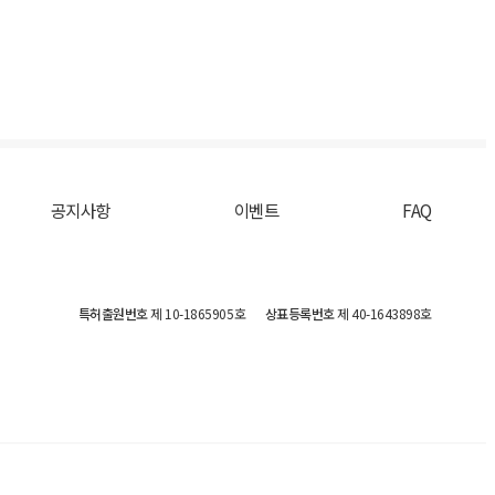
공지사항
이벤트
FAQ
특허출원번호
제 10-1865905호
상표등록번호
제 40-1643898호