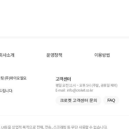
회사소개
운영정책
이용방법
스팅 (주)와이오엘오
고객센터
평일 오전 11시 ~ 오후 5시 (주말, 공휴일 제외)
E-mail : info@croket.co.kr
탁드립니다.
크로켓 고객센터 문의
FAQ
UI등을 상업적 목적으로 전재, 전송, 스크래핑 등 무단 사용할 수 없습니다.