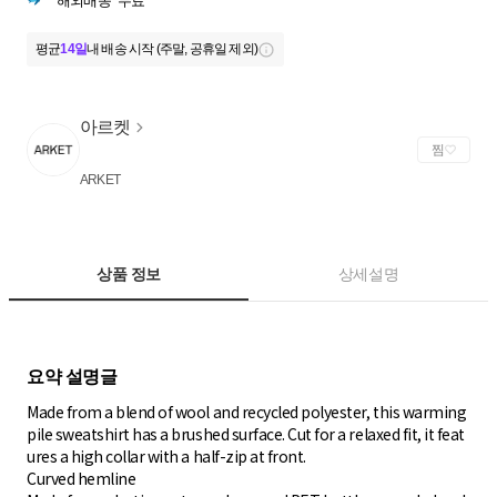
해외배송
무료
평균
14일
내 배송 시작 (주말, 공휴일 제외)
아르켓
찜
ARKET
상품 정보
상세설명
Made from a blend of wool and recycled polyester, this warming
pile sweatshirt has a brushed surface. Cut for a relaxed fit, it feat
ures a high collar with a half-zip at front.
Curved hemline