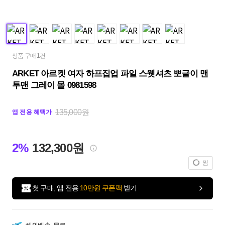
상품 구매 1건
ARKET 아르켓 여자 하프집업 파일 스웻셔츠 뽀글이 맨
투맨 그레이 몰 0981598
135,000원
앱 전용 혜택가
2%
132,300원
찜
첫 구매, 앱 전용
10만원 쿠폰팩
받기