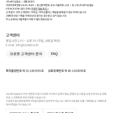
(주)와이오엘오 ㅣ 대표 황유미
사업자등록번호
610-86-34204
ㅣ 통신판매번호 2019-서울마포-1239 ㅣ 호스팅 (주)와이오엘오
070-8676-8799 (발신 전용)
사업자 정보 확인 >
고객 문의: 우측 고객센터 / 이메일 / 카카오플러스 채널을 통해 문의 접수 부탁드립니다.
(정확한 상담 기록을 위해 유선상 문의는 접수받고 있지 않습니다)
주소 [
04004
] 서울특별시 마포구 월드컵로10길
5-6
고객센터
평일 오전 11시 ~ 오후 5시 (주말, 공휴일 제외)
E-mail : info@croket.co.kr
크로켓 고객센터 문의
FAQ
특허출원번호
제 10-1865905호
상표등록번호
제 40-1643898호
(주)와이오엘오의 사전 서면 동의 없이 크로켓 사이트의 일체의 정보, 콘텐츠 및 UI등을 상업적 목적으로 전재,
전송, 스크래핑 등 무단 사용할 수 없습니다.
크로켓은 통신판매중개자이며 통신판매의 당사자가 아닙니다. 따라서 크로켓은 상품·거래정보 및 거래에 대
하여 책임을 지지 않습니다.