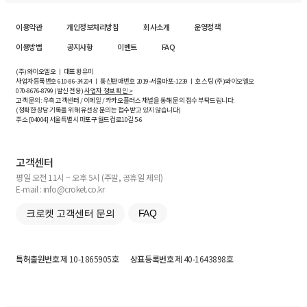
이용약관
개인정보처리방침
회사소개
운영정책
이용방법
공지사항
이벤트
FAQ
(주)와이오엘오 ㅣ 대표 황유미
사업자등록번호
610-86-34204
ㅣ 통신판매번호 2019-서울마포-1239 ㅣ 호스팅 (주)와이오엘오
070-8676-8799 (발신 전용)
사업자 정보 확인 >
고객 문의: 우측 고객센터 / 이메일 / 카카오플러스 채널을 통해 문의 접수 부탁드립니다.
(정확한 상담 기록을 위해 유선상 문의는 접수받고 있지 않습니다)
주소 [
04004
] 서울특별시 마포구 월드컵로10길
5-6
고객센터
평일 오전 11시 ~ 오후 5시 (주말, 공휴일 제외)
E-mail : info@croket.co.kr
크로켓 고객센터 문의
FAQ
특허출원번호
제 10-1865905호
상표등록번호
제 40-1643898호