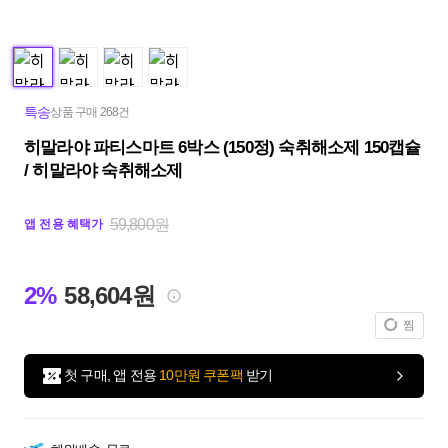
특송
상품 구매 268건
히말라야 파티스마트 6박스 (150정) 숙취해소제 150캡슐
/ 히말라야 숙취해소제
59,800원
앱 전용 혜택가
2%
58,604원
찜
첫 구매, 앱 전용
10만원 쿠폰팩
받기