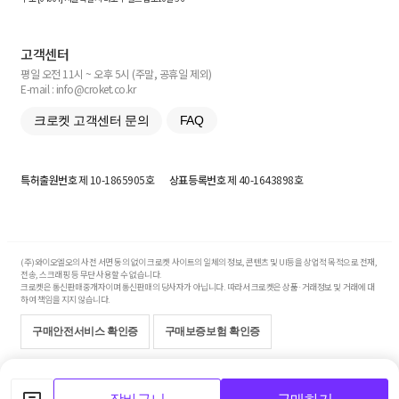
고객센터
평일 오전 11시 ~ 오후 5시 (주말, 공휴일 제외)
E-mail : info@croket.co.kr
크로켓 고객센터 문의
FAQ
특허출원번호
제 10-1865905호
상표등록번호
제 40-1643898호
(주)와이오엘오의 사전 서면 동의 없이 크로켓 사이트의 일체의 정보, 콘텐츠 및 UI등을 상업적 목적으로 전재,
전송, 스크래핑 등 무단 사용할 수 없습니다.
크로켓은 통신판매중개자이며 통신판매의 당사자가 아닙니다. 따라서 크로켓은 상품·거래정보 및 거래에 대
하여 책임을 지지 않습니다.
구매안전서비스 확인증
구매보증보험 확인증
Copyright© 2017-2026 YOLO Co, Ltd. All rights reserved.