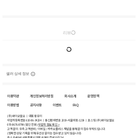
리뷰
셀러 상세 정보
이용약관
개인정보처리방침
회사소개
운영정책
이용방법
공지사항
이벤트
FAQ
(주)와이오엘오 ㅣ 대표 황유미
사업자등록번호
610-86-34204
ㅣ 통신판매번호 2019-서울마포-1239 ㅣ 호스팅 (주)와이오엘오
070-8676-8799 (발신 전용)
사업자 정보 확인 >
고객 문의: 우측 고객센터 / 이메일 / 카카오플러스 채널을 통해 문의 접수 부탁드립니다.
(정확한 상담 기록을 위해 유선상 문의는 접수받고 있지 않습니다)
주소 [
04004
] 서울특별시 마포구 월드컵로10길
5-6