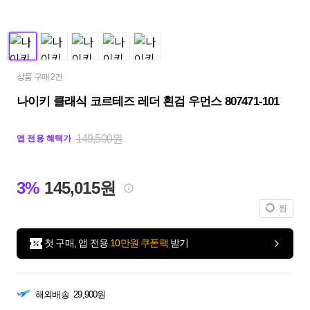
상품 구매 2건
나이키 클래식 코르테즈 레더 흰검 우먼스 807471-101
149,500원
앱 전용 혜택가
3%
145,015원
찜
첫 구매, 앱 전용
10만원 쿠폰팩
받기
해외배송
29,900원