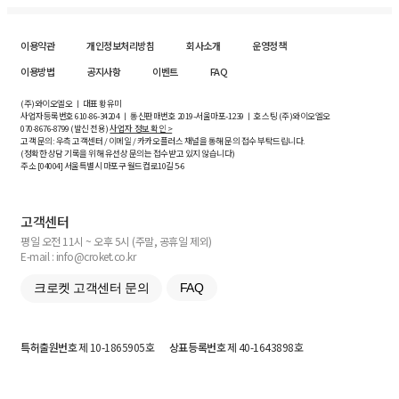
이용약관
개인정보처리방침
회사소개
운영정책
이용방법
공지사항
이벤트
FAQ
(주)와이오엘오 ㅣ 대표 황유미
사업자등록번호
610-86-34204
ㅣ 통신판매번호 2019-서울마포-1239 ㅣ 호스팅 (주)와이오엘오
070-8676-8799 (발신 전용)
사업자 정보 확인 >
고객 문의: 우측 고객센터 / 이메일 / 카카오플러스 채널을 통해 문의 접수 부탁드립니다.
(정확한 상담 기록을 위해 유선상 문의는 접수받고 있지 않습니다)
주소 [
04004
] 서울특별시 마포구 월드컵로10길
5-6
고객센터
평일 오전 11시 ~ 오후 5시 (주말, 공휴일 제외)
E-mail : info@croket.co.kr
크로켓 고객센터 문의
FAQ
특허출원번호
제 10-1865905호
상표등록번호
제 40-1643898호