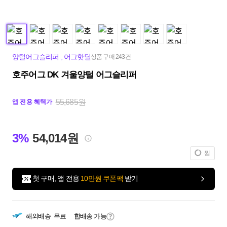
양털어그슬리퍼
,
어그핫딜
상품 구매 243건
호주어그 DK 겨울양털 어그슬리퍼
55,685원
앱 전용 혜택가
3%
54,014원
찜
첫 구매, 앱 전용
10만원 쿠폰팩
받기
해외배송
무료
합배송 가능