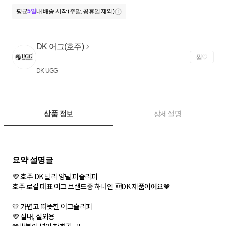
평균
5일
내 배송 시작 (주말, 공휴일 제외)
DK 어그(호주)
찜
DK UGG
상품 정보
상세설명
💜 호주 DK 달리 양털 퍼슬리퍼
호주 로컬 대표 어그 브랜드중 하나인 DK 제품이에요🧡
💛 가볍고 따뜻한 어그슬리퍼
💜 실내, 실외용