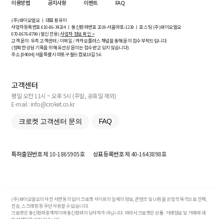
이용방법
공지사항
이벤트
FAQ
(주)와이오엘오 ㅣ 대표 황유미
사업자등록번호
610-86-34204
ㅣ 통신판매번호 2019-서울마포-1239 ㅣ 호스팅 (주)와이오엘오
070-8676-8799 (발신 전용)
사업자 정보 확인 >
고객 문의: 우측 고객센터 / 이메일 / 카카오플러스 채널을 통해 문의 접수 부탁드립니다.
(정확한 상담 기록을 위해 유선상 문의는 접수받고 있지 않습니다)
주소 [
04004
] 서울특별시 마포구 월드컵로10길
5-6
고객센터
평일 오전 11시 ~ 오후 5시 (주말, 공휴일 제외)
E-mail : info@croket.co.kr
크로켓 고객센터 문의
FAQ
특허출원번호
제 10-1865905호
상표등록번호
제 40-1643898호
(주)와이오엘오의 사전 서면 동의 없이 크로켓 사이트의 일체의 정보, 콘텐츠 및 UI등을 상업적 목적으로 전재,
전송, 스크래핑 등 무단 사용할 수 없습니다.
크로켓은 통신판매중개자이며 통신판매의 당사자가 아닙니다. 따라서 크로켓은 상품·거래정보 및 거래에 대