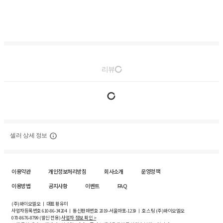
리뷰
셀러 상세 정보
이용약관
개인정보처리방침
회사소개
운영정책
이용방법
공지사항
이벤트
FAQ
(주)와이오엘오 ㅣ 대표 황유미
사업자등록번호
610-86-34204
ㅣ 통신판매번호 2019-서울마포-1239 ㅣ 호스팅 (주)와이오엘오
070-8676-8799 (발신 전용)
사업자 정보 확인 >