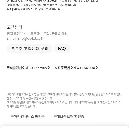
고객 문의: 우측 고객센터 / 이메일 / 카카오플러스 채널을 통해 문의 접수 부탁드립니다.
(정확한 상담 기록을 위해 유선상 문의는 접수받고 있지 않습니다)
주소 [
04004
] 서울특별시 마포구 월드컵로10길
5-6
고객센터
평일 오전 11시 ~ 오후 5시 (주말, 공휴일 제외)
E-mail : info@croket.co.kr
크로켓 고객센터 문의
FAQ
특허출원번호
제 10-1865905호
상표등록번호
제 40-1643898호
(주)와이오엘오의 사전 서면 동의 없이 크로켓 사이트의 일체의 정보, 콘텐츠 및 UI등을 상업적 목적으로 전재,
전송, 스크래핑 등 무단 사용할 수 없습니다.
크로켓은 통신판매중개자이며 통신판매의 당사자가 아닙니다. 따라서 크로켓은 상품·거래정보 및 거래에 대
하여 책임을 지지 않습니다.
구매안전서비스 확인증
구매보증보험 확인증