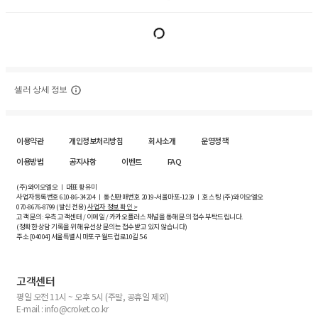
셀러 상세 정보
이용약관
개인정보처리방침
회사소개
운영정책
이용방법
공지사항
이벤트
FAQ
(주)와이오엘오 ㅣ 대표 황유미
사업자등록번호
610-86-34204
ㅣ 통신판매번호 2019-서울마포-1239 ㅣ 호스팅 (주)와이오엘오
070-8676-8799 (발신 전용)
사업자 정보 확인 >
고객 문의: 우측 고객센터 / 이메일 / 카카오플러스 채널을 통해 문의 접수 부탁드립니다.
(정확한 상담 기록을 위해 유선상 문의는 접수받고 있지 않습니다)
주소 [
04004
] 서울특별시 마포구 월드컵로10길
5-6
고객센터
평일 오전 11시 ~ 오후 5시 (주말, 공휴일 제외)
E-mail : info@croket.co.kr