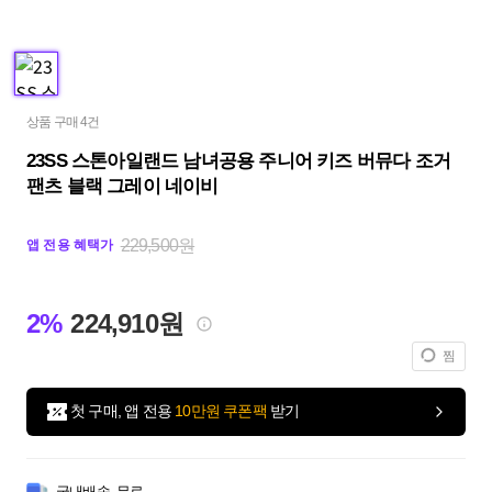
상품 구매 4건
23SS 스톤아일랜드 남녀공용 주니어 키즈 버뮤다 조거
팬츠 블랙 그레이 네이비
229,500원
앱 전용 혜택가
2%
224,910원
찜
첫 구매, 앱 전용
10만원 쿠폰팩
받기
국내배송
무료