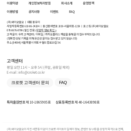
이용약관
개인정보처리방침
회사소개
운영정책
이용방법
공지사항
이벤트
FAQ
(주)와이오엘오 ㅣ 대표 황유미
사업자등록번호
610-86-34204
ㅣ 통신판매번호 2019-서울마포-1239 ㅣ 호스팅 (주)와이오엘오
070-8676-8799 (발신 전용)
사업자 정보 확인 >
고객 문의: 우측 고객센터 / 이메일 / 카카오플러스 채널을 통해 문의 접수 부탁드립니다.
(정확한 상담 기록을 위해 유선상 문의는 접수받고 있지 않습니다)
주소 [
04004
] 서울특별시 마포구 월드컵로10길
5-6
고객센터
평일 오전 11시 ~ 오후 5시 (주말, 공휴일 제외)
E-mail : info@croket.co.kr
크로켓 고객센터 문의
FAQ
특허출원번호
제 10-1865905호
상표등록번호
제 40-1643898호
(주)와이오엘오의 사전 서면 동의 없이 크로켓 사이트의 일체의 정보, 콘텐츠 및 UI등을 상업적 목적으로 전재,