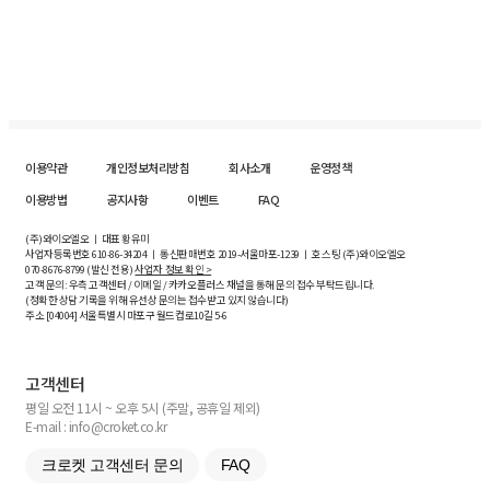
이용약관
개인정보처리방침
회사소개
운영정책
이용방법
공지사항
이벤트
FAQ
(주)와이오엘오 ㅣ 대표 황유미
사업자등록번호
610-86-34204
ㅣ 통신판매번호 2019-서울마포-1239 ㅣ 호스팅 (주)와이오엘오
070-8676-8799 (발신 전용)
사업자 정보 확인 >
고객 문의: 우측 고객센터 / 이메일 / 카카오플러스 채널을 통해 문의 접수 부탁드립니다.
(정확한 상담 기록을 위해 유선상 문의는 접수받고 있지 않습니다)
주소 [
04004
] 서울특별시 마포구 월드컵로10길
5-6
고객센터
평일 오전 11시 ~ 오후 5시 (주말, 공휴일 제외)
E-mail : info@croket.co.kr
크로켓 고객센터 문의
FAQ