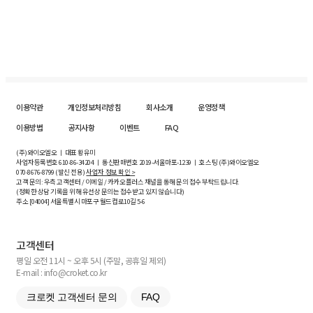
이용약관
개인정보처리방침
회사소개
운영정책
이용방법
공지사항
이벤트
FAQ
(주)와이오엘오 ㅣ 대표 황유미
사업자등록번호
610-86-34204
ㅣ 통신판매번호 2019-서울마포-1239 ㅣ 호스팅 (주)와이오엘오
070-8676-8799 (발신 전용)
사업자 정보 확인 >
고객 문의: 우측 고객센터 / 이메일 / 카카오플러스 채널을 통해 문의 접수 부탁드립니다.
(정확한 상담 기록을 위해 유선상 문의는 접수받고 있지 않습니다)
주소 [
04004
] 서울특별시 마포구 월드컵로10길
5-6
고객센터
평일 오전 11시 ~ 오후 5시 (주말, 공휴일 제외)
E-mail : info@croket.co.kr
크로켓 고객센터 문의
FAQ