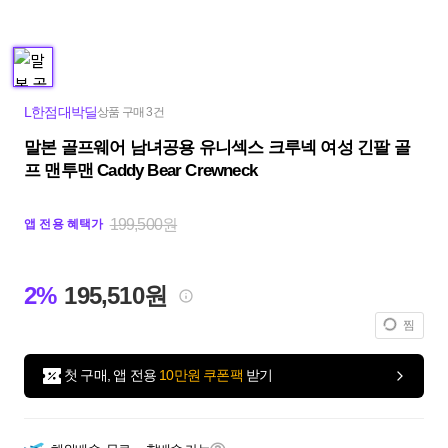
L한점대박딜
상품 구매 3건
말본 골프웨어 남녀공용 유니섹스 크루넥 여성 긴팔 골
프 맨투맨 Caddy Bear Crewneck
199,500원
앱 전용 혜택가
2%
195,510원
찜
첫 구매, 앱 전용
10만원 쿠폰팩
받기