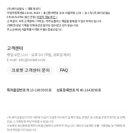
(주)와이오엘오 ㅣ 대표 황유미
사업자등록번호
610-86-34204
ㅣ 통신판매번호 2019-서울마포-1239 ㅣ 호스팅 (주)와이오엘오
070-8676-8799 (발신 전용)
사업자 정보 확인 >
고객 문의: 우측 고객센터 / 이메일 / 카카오플러스 채널을 통해 문의 접수 부탁드립니다.
(정확한 상담 기록을 위해 유선상 문의는 접수받고 있지 않습니다)
주소 [
04004
] 서울특별시 마포구 월드컵로10길
5-6
고객센터
평일 오전 11시 ~ 오후 5시 (주말, 공휴일 제외)
E-mail : info@croket.co.kr
크로켓 고객센터 문의
FAQ
특허출원번호
제 10-1865905호
상표등록번호
제 40-1643898호
(주)와이오엘오의 사전 서면 동의 없이 크로켓 사이트의 일체의 정보, 콘텐츠 및 UI등을 상업적 목적으로 전재,
전송, 스크래핑 등 무단 사용할 수 없습니다.
크로켓은 통신판매중개자이며 통신판매의 당사자가 아닙니다. 따라서 크로켓은 상품·거래정보 및 거래에 대
하여 책임을 지지 않습니다.