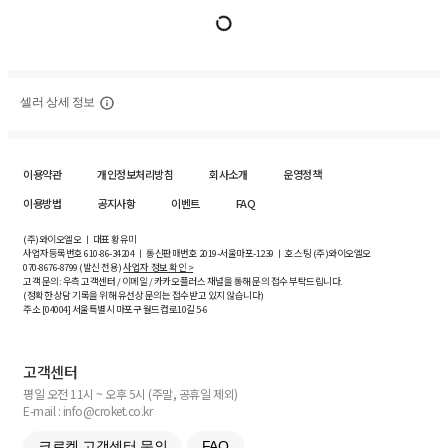
셀러 상세 정보
이용약관
개인정보처리방침
회사소개
운영정책
이용방법
공지사항
이벤트
FAQ
(주)와이오엘오 ㅣ 대표 황유미
사업자등록번호
610-86-34204
ㅣ 통신판매번호 2019-서울마포-1239 ㅣ 호스팅 (주)와이오엘오
070-8676-8799 (발신 전용)
사업자 정보 확인 >
고객 문의: 우측 고객센터 / 이메일 / 카카오플러스 채널을 통해 문의 접수 부탁드립니다.
(정확한 상담 기록을 위해 유선상 문의는 접수받고 있지 않습니다)
주소 [
04004
] 서울특별시 마포구 월드컵로10길
5-6
고객센터
평일 오전 11시 ~ 오후 5시 (주말, 공휴일 제외)
E-mail : info@croket.co.kr
크로켓 고객센터 문의
FAQ