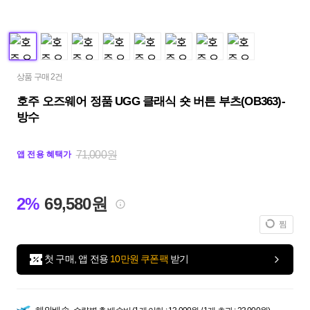
상품 구매 2건
호주 오즈웨어 정품 UGG 클래식 숏 버튼 부츠(OB363)-
방수
71,000원
앱 전용 혜택가
2%
69,580원
찜
첫 구매, 앱 전용
10만원 쿠폰팩
받기