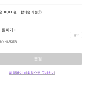
송
10,000원
합배송 가능
미힐피거
찜
MY HILFIGER
품절
혜택없이 비회원으로 구매하기