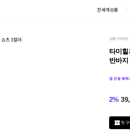
전세계상품
상품 구매 8건
타미힐
반바지 
앱 전용 혜택
2%
39
첫 구