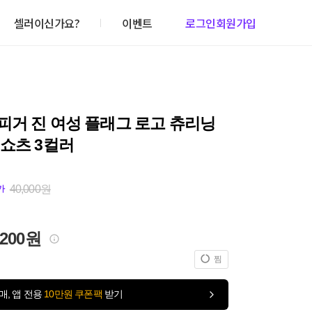
셀러이신가요?
이벤트
로그인
회원가입
피거 진 여성 플래그 로고 츄리닝
쇼츠 3컬러
40,000원
가
,200원
찜
매, 앱 전용
10만원 쿠폰팩
받기