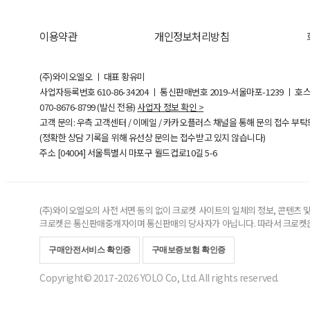
이용약관
개인정보처리방침
(주)와이오엘오 ㅣ 대표 황유미
사업자등록번호
610-86-34204
ㅣ 통신판매번호 2019-서울마포-1239 ㅣ 호
070-8676-8799 (발신 전용)
사업자 정보 확인 >
고객 문의: 우측 고객센터 / 이메일 / 카카오플러스 채널을 통해 문의 접수 부
(정확한 상담 기록을 위해 유선상 문의는 접수받고 있지 않습니다)
주소 [
04004
] 서울특별시 마포구 월드컵로10길
5-6
(주)와이오엘오의 사전 서면 동의 없이 크로켓 사이트의 일체의 정보, 콘텐츠 및 
크로켓은 통신판매중개자이며 통신판매의 당사자가 아닙니다. 따라서 크로켓은
구매안전서비스 확인증
구매보증보험 확인증
Copyright© 2017-2026 YOLO Co, Ltd. All rights reserved.