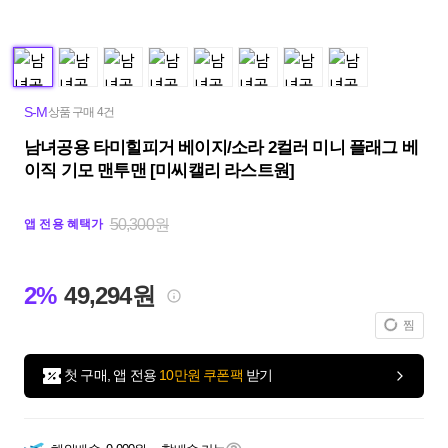
S-M
상품 구매 4건
남녀공용 타미힐피거 베이지/소라 2컬러 미니 플래그 베
이직 기모 맨투맨 [미씨캘리 라스트원]
50,300원
앱 전용 혜택가
2%
49,294원
찜
첫 구매, 앱 전용
10만원 쿠폰팩
받기