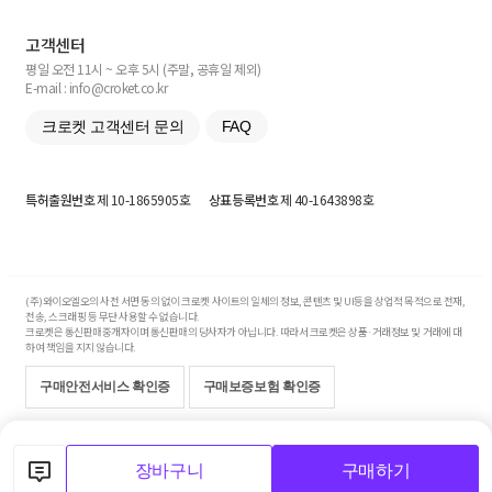
고객센터
평일 오전 11시 ~ 오후 5시 (주말, 공휴일 제외)
E-mail : info@croket.co.kr
크로켓 고객센터 문의
FAQ
특허출원번호
제 10-1865905호
상표등록번호
제 40-1643898호
(주)와이오엘오의 사전 서면 동의 없이 크로켓 사이트의 일체의 정보, 콘텐츠 및 UI등을 상업적 목적으로 전재,
전송, 스크래핑 등 무단 사용할 수 없습니다.
크로켓은 통신판매중개자이며 통신판매의 당사자가 아닙니다. 따라서 크로켓은 상품·거래정보 및 거래에 대
하여 책임을 지지 않습니다.
구매안전서비스 확인증
구매보증보험 확인증
Copyright© 2017-2026 YOLO Co, Ltd. All rights reserved.
장바구니
구매하기