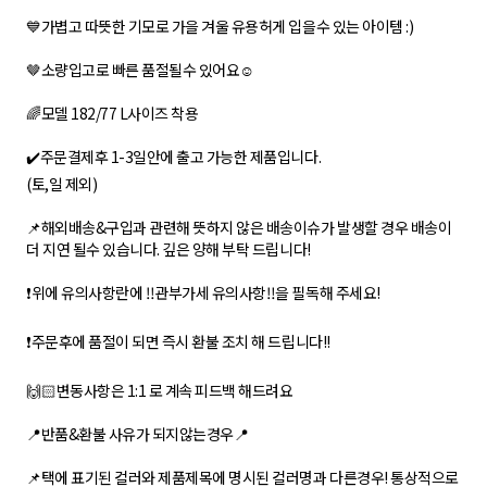
💙가볍고 따뜻한 기모로 가을 겨울 유용허게 입을수 있는 아이템 :)
🤎소량입고로 빠른 품절될수 있어요☺️
🌈모델 182/77 L사이즈 착용
✔️주문결제후 1-3일안에 출고 가능한 제품입니다.
(토,일 제외)
📌해외배송&구입과 관련해 뜻하지 않은 배송이슈가 발생할 경우 배송이
더 지연 될수 있습니다. 깊은 양해 부탁 드립니다!
❗️위에 유의사항란에 ‼️관부가세 유의사항‼️을 필독해 주세요!
❗️주문후에 품절이 되면 즉시 환불 조치 해 드립니다!!
🙌🏻변동사항은 1:1 로 계속 피드백 해드려요
📍반품&환불 사유가 되지않는경우📍
📌택에 표기된 컬러와 제품제목에 명시된 컬러명과 다른경우! 통상적으로