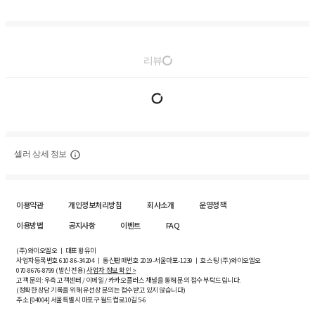
리뷰
셀러 상세 정보
이용약관
개인정보처리방침
회사소개
운영정책
이용방법
공지사항
이벤트
FAQ
(주)와이오엘오 ㅣ 대표 황유미
사업자등록번호
610-86-34204
ㅣ 통신판매번호 2019-서울마포-1239 ㅣ 호스팅 (주)와이오엘오
070-8676-8799 (발신 전용)
사업자 정보 확인 >
고객 문의: 우측 고객센터 / 이메일 / 카카오플러스 채널을 통해 문의 접수 부탁드립니다.
(정확한 상담 기록을 위해 유선상 문의는 접수받고 있지 않습니다)
주소 [
04004
] 서울특별시 마포구 월드컵로10길
5-6