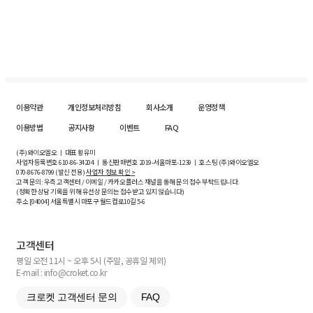
이용약관
개인정보처리방침
회사소개
운영정책
이용방법
공지사항
이벤트
FAQ
(주)와이오엘오 ㅣ 대표 황유미
사업자등록번호
610-86-34204
ㅣ 통신판매번호 2019-서울마포-1239 ㅣ 호스팅 (주)와이오엘오
070-8676-8799 (발신 전용)
사업자 정보 확인 >
고객 문의: 우측 고객센터 / 이메일 / 카카오플러스 채널을 통해 문의 접수 부탁드립니다.
(정확한 상담 기록을 위해 유선상 문의는 접수받고 있지 않습니다)
주소 [
04004
] 서울특별시 마포구 월드컵로10길
5-6
고객센터
평일 오전 11시 ~ 오후 5시 (주말, 공휴일 제외)
E-mail : info@croket.co.kr
크로켓 고객센터 문의
FAQ