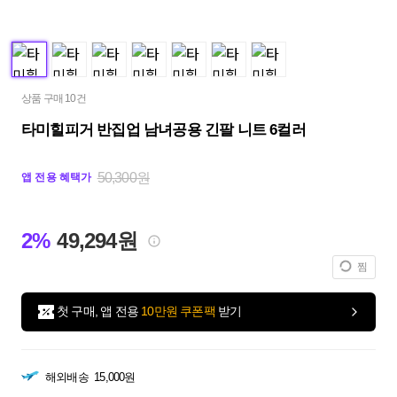
상품 구매 10건
타미힐피거 반집업 남녀공용 긴팔 니트 6컬러
50,300원
앱 전용 혜택가
2%
49,294원
찜
첫 구매, 앱 전용
10만원 쿠폰팩
받기
해외배송
15,000원