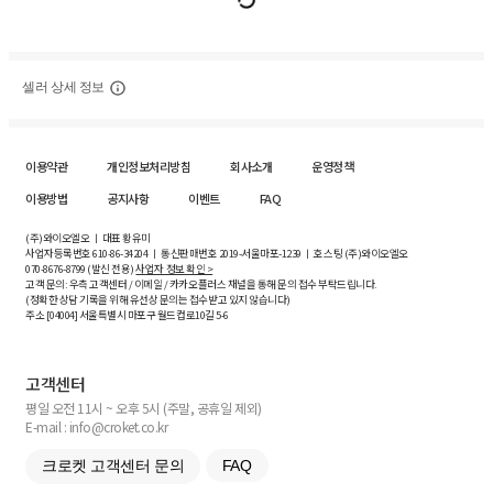
셀러 상세 정보
이용약관
개인정보처리방침
회사소개
운영정책
이용방법
공지사항
이벤트
FAQ
(주)와이오엘오 ㅣ 대표 황유미
사업자등록번호
610-86-34204
ㅣ 통신판매번호 2019-서울마포-1239 ㅣ 호스팅 (주)와이오엘오
070-8676-8799 (발신 전용)
사업자 정보 확인 >
고객 문의: 우측 고객센터 / 이메일 / 카카오플러스 채널을 통해 문의 접수 부탁드립니다.
(정확한 상담 기록을 위해 유선상 문의는 접수받고 있지 않습니다)
주소 [
04004
] 서울특별시 마포구 월드컵로10길
5-6
고객센터
평일 오전 11시 ~ 오후 5시 (주말, 공휴일 제외)
E-mail : info@croket.co.kr
크로켓 고객센터 문의
FAQ