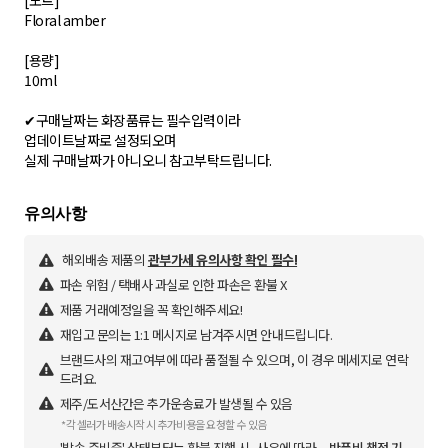
[노트]
Floral amber
[용량]
10ml
✔구매날짜는 화장품류는 필수입력이라
업데이트날짜로 설정되오며
실제 구매날짜가 아니오니 참고부탁드립니다.
해외배송 제품의
관부가세 유의사항 확인 필수!
파손 위험 / 택배사 과실로 인한 파손은 환불 X
제품 거래예정일을 꼭 확인해주세요!
재입고 문의는 1:1 메시지로 남겨주시면 안내드립니다.
브랜드사의 재고여부에 따라 품절될 수 있으며, 이 경우 메세지로 연락
드려요.
제주/도서산간은 추가운송료가 발생될 수 있음
*각 셀러가 배송시작 시 추가비용을 요청할 수 있음
'발송 준비중' 상태부터는 환불 진행 시, 사유에 따라
반품비 책정 기