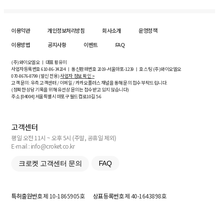
이용약관
개인정보처리방침
회사소개
운영정책
이용방법
공지사항
이벤트
FAQ
(주)와이오엘오 ㅣ 대표 황유미
사업자등록번호
610-86-34204
ㅣ 통신판매번호 2019-서울마포-1239 ㅣ 호스팅 (주)와이오엘오
070-8676-8799 (발신 전용)
사업자 정보 확인 >
고객 문의: 우측 고객센터 / 이메일 / 카카오플러스 채널을 통해 문의 접수 부탁드립니다.
(정확한 상담 기록을 위해 유선상 문의는 접수받고 있지 않습니다)
주소 [
04004
] 서울특별시 마포구 월드컵로10길
5-6
고객센터
평일 오전 11시 ~ 오후 5시 (주말, 공휴일 제외)
E-mail : info@croket.co.kr
크로켓 고객센터 문의
FAQ
특허출원번호
제 10-1865905호
상표등록번호
제 40-1643898호