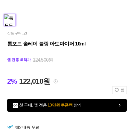
상품 구매 1건
톰포드 솔레이 블랑 아토마이저 10ml
124,500원
앱 전용 혜택가
2%
122,010원
찜
첫 구매, 앱 전용
10만원 쿠폰팩
받기
해외배송
무료