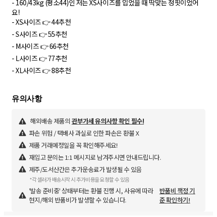
- 160/43kg (평소44)인 저는 XS사이즈를 입었을 때 딱맞는 정핏이었어
요!
- XS사이즈 👉 44추천
- S사이즈 👉 55추천
- M사이즈 👉 66추천
- L사이즈 👉 77추천
- XL사이즈 👉 88추천
해외배송 제품의
관부가세 유의사항 확인 필수!
파손 위험 / 택배사 과실로 인한 파손은 환불 X
제품 거래예정일을 꼭 확인해주세요!
재입고 문의는 1:1 메시지로 남겨주시면 안내드립니다.
제주/도서산간은 추가운송료가 발생될 수 있음
*각 셀러가 배송시작 시 추가비용을 요청할 수 있음
'발송 준비중' 상태부터는 환불 진행 시, 사유에 따라
반품비 책정 기
현지/해외 반품비가 발생할 수 있습니다.
준 확인하기!