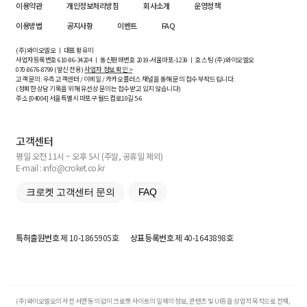
이용약관
개인정보처리방침
회사소개
운영정책
이용방법
공지사항
이벤트
FAQ
(주)와이오엘오 ㅣ 대표 황유미
사업자등록번호
610-86-34204
ㅣ 통신판매번호 2019-서울마포-1239 ㅣ 호스팅 (주)와이오엘오
070-8676-8799 (발신 전용)
사업자 정보 확인 >
고객 문의: 우측 고객센터 / 이메일 / 카카오플러스 채널을 통해 문의 접수 부탁드립니다.
(정확한 상담 기록을 위해 유선상 문의는 접수받고 있지 않습니다)
주소 [
04004
] 서울특별시 마포구 월드컵로10길
5-6
고객센터
평일 오전 11시 ~ 오후 5시 (주말, 공휴일 제외)
E-mail : info@croket.co.kr
크로켓 고객센터 문의
FAQ
특허출원번호
제 10-1865905호
상표등록번호
제 40-1643898호
(주)와이오엘오의 사전 서면 동의 없이 크로켓 사이트의 일체의 정보, 콘텐츠 및 UI등을 상업적 목적으로 전재,