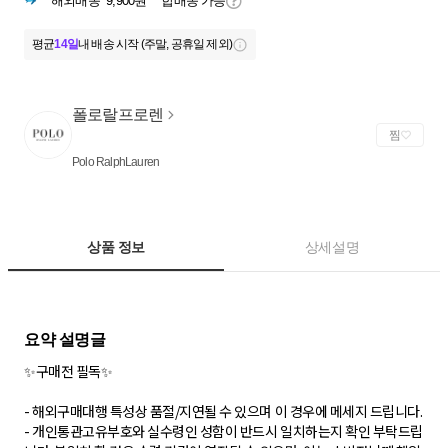
해외배송
9,900원
합배송 가능
평균
14일
내 배송 시작 (주말, 공휴일 제외)
폴로랄프로렌
찜
Polo RalphLauren
상품 정보
상세설명
✨구매전 필독✨
- 해외구매대행 특성상 품절/지연될 수 있으며 이 경우에 메세지 드립니다.
- 개인통관고유부호와 실수령인 성함이 반드시 일치하는지 확인 부탁드립