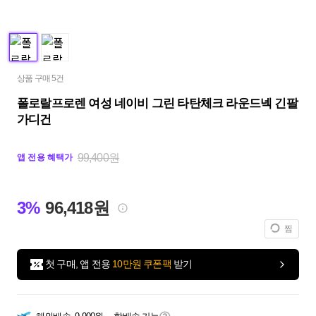
상품 구매 5건
폴로랄프로렌 여성 네이비 그린 타탄체크 라운드넥 긴팔
가디건
99,400원
앱 전용 혜택가
3%
96,418원
찜
첫 구매, 앱 전용
10만원 쿠폰팩
받기