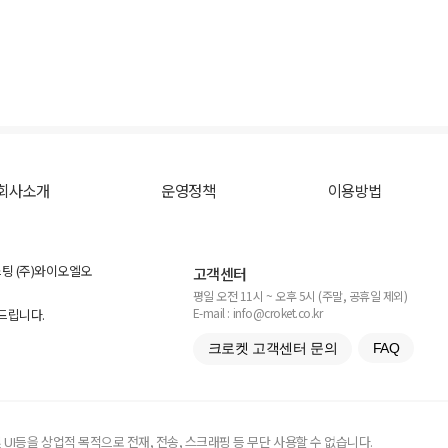
회사소개
운영정책
이용방법
스팅 (주)와이오엘오
고객센터
평일 오전 11시 ~ 오후 5시 (주말, 공휴일 제외)
E-mail : info@croket.co.kr
탁드립니다.
크로켓 고객센터 문의
FAQ
UI등을 상업적 목적으로 전재, 전송, 스크래핑 등 무단 사용할 수 없습니다.