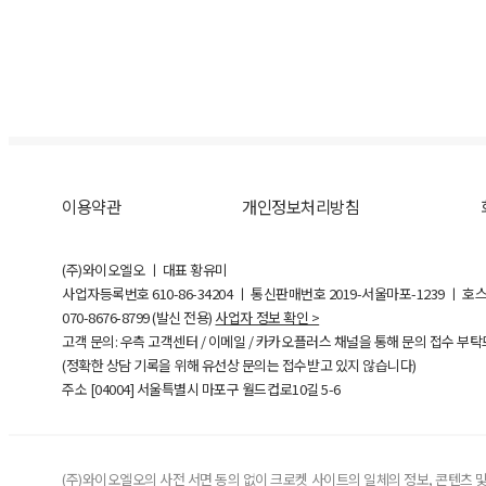
이용약관
개인정보처리방침
(주)와이오엘오 ㅣ 대표 황유미
사업자등록번호
610-86-34204
ㅣ 통신판매번호 2019-서울마포-1239 ㅣ 호
070-8676-8799 (발신 전용)
사업자 정보 확인 >
고객 문의: 우측 고객센터 / 이메일 / 카카오플러스 채널을 통해 문의 접수 부
(정확한 상담 기록을 위해 유선상 문의는 접수받고 있지 않습니다)
주소 [
04004
] 서울특별시 마포구 월드컵로10길
5-6
(주)와이오엘오의 사전 서면 동의 없이 크로켓 사이트의 일체의 정보, 콘텐츠 및 