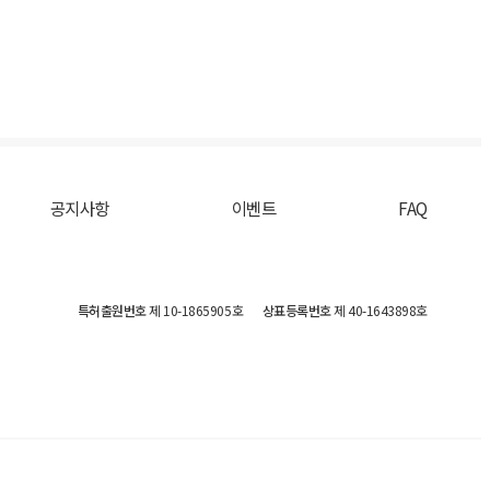
공지사항
이벤트
FAQ
특허출원번호
제 10-1865905호
상표등록번호
제 40-1643898호