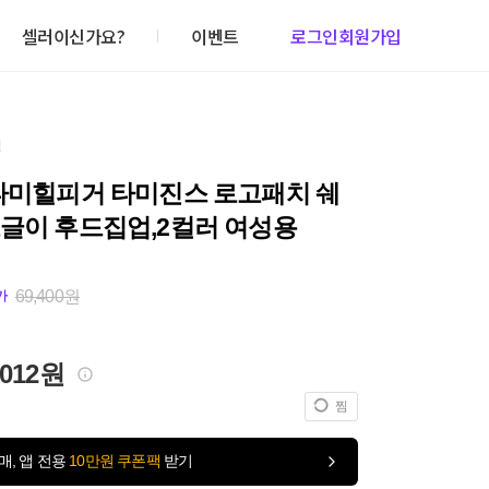
셀러이신가요?
이벤트
로그인
회원가입
건
 타미힐피거 타미진스 로고패치 쉐
뽀글이 후드집업,2컬러 여성용
69,400원
가
,012원
찜
매, 앱 전용
10만원 쿠폰팩
받기