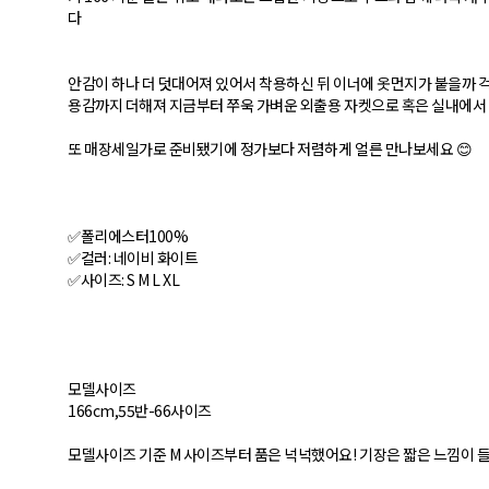
다
안감이 하나 더 덧대어져 있어서 착용하신 뒤 이너에 옷먼지가 붙을까 
용감까지 더해져 지금부터 쭈욱 가벼운 외출용 자켓으로 혹은 실내에서 
또 매장세일가로 준비됐기에 정가보다 저렴하게 얼른 만나보세요 😊
✅폴리에스터100%
✅컬러: 네이비 화이트
✅사이즈: S M L XL
모델사이즈
166cm,55반-66사이즈
모델사이즈 기준 M 사이즈부터 품은 넉넉했어요! 기장은 짧은 느낌이