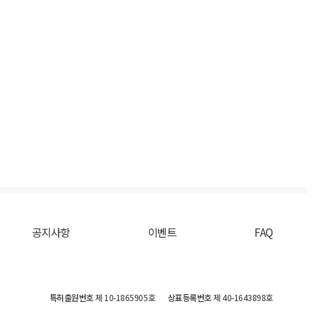
공지사항
이벤트
FAQ
특허출원번호
제 10-1865905호
상표등록번호
제 40-1643898호