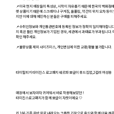
📌미국 현지 매장들의 특성상, 시착이 자유롭기 때문에 한국의 백화점
렛 상품이기 때문에 스크래치나 구겨짐, 올풀림, 약간의 위치 오차 등이
지만 이에 대해 예민하신 분들은 구매를 피해주세요.
📌수취인정보와 개인통관번호에 등록된 정보가 정확히 일치해야합니다
치 혹은 틀린 개인정보가 기입된 경우, 세관에서 과태료가 부과됩니다. 이
확인 해주세요.
📌불량상품 제외 사이즈미스, 개인변심에 의한 교환/환불 불가합니다.
타미힐피거 타미진스 로고패치 쉐르파 뽀글이 후드집업,2컬러 여성용
매장에서 보자마자 귀여워서 바로 착용해보았던 !
타미진스로고패치가 함께 뽀글이 자켓이예요 🤍
키 166 기준 골반 위로 내려오는 크롭한 기장으로 후드와 함께 더욱