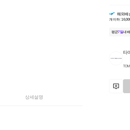
해외배
개 이하 : 16,00
평균
7일
내 배
타
TOM
상세설명