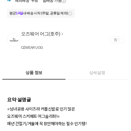
해외배송
무료
합배송 가능
평균
14일
내 배송 시작 (주말, 공휴일 제외)
오즈웨어 어그(호주)
찜
OZWEAR UGG
상품 정보
상세설명
⭐️남녀공용 사이즈라 커플신발로 인기 많은
오즈웨어 스커페트 어그슬리퍼!⭐️
매년 간절기/겨울에 꼭 장만해야하는 필수 인기템!