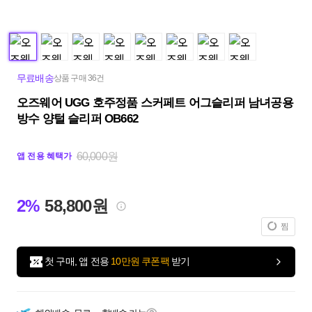
무료배송
상품 구매 36건
오즈웨어 UGG 호주정품 스커페트 어그슬리퍼 남녀공용
방수 양털 슬리퍼 OB662
60,000원
앱 전용 혜택가
2%
58,800원
찜
첫 구매, 앱 전용
10만원 쿠폰팩
받기