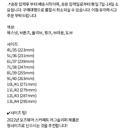
📍송장 입력후 부터 배송시작이며, 송장 입력일로부터 평일 7일-14일 소
요됩니다. 구매대행으로 품절시 취소되실 수 있습니다. 이점 유의하시고
주문 부탁드립니다.
색상:
체스넛, 브론즈, 올리브, 핑크, 브라운, 도브
사이즈:
4L/35 (223mm)
5L/36 (231mm)
6L/37 (239mm)
7L/38 (247mm)
8L/39 (255mm)
9L/40 (263mm)
10L/41 (271mm)
11L/42 (279mm)
12L/43 (287mm)
13L/44 (295mm)
✔️사이즈 팁!
2022년 오즈웨어 스커페트 어그슬리퍼 제품은
정사이즈로 신으시는 것을 추천합니다!