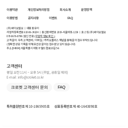
이용약관
개인정보처리방침
회사소개
운영정책
이용방법
공지사항
이벤트
FAQ
(주)와이오엘오 ㅣ 대표 황유미
사업자등록번호
610-86-34204
ㅣ 통신판매번호 2019-서울마포-1239 ㅣ 호스팅 (주)와이오엘오
070-8676-8799 (발신 전용)
사업자 정보 확인 >
고객 문의: 우측 고객센터 / 이메일 / 카카오플러스 채널을 통해 문의 접수 부탁드립니다.
(정확한 상담 기록을 위해 유선상 문의는 접수받고 있지 않습니다)
주소 [
04004
] 서울특별시 마포구 월드컵로10길
5-6
고객센터
평일 오전 11시 ~ 오후 5시 (주말, 공휴일 제외)
E-mail : info@croket.co.kr
크로켓 고객센터 문의
FAQ
특허출원번호
제 10-1865905호
상표등록번호
제 40-1643898호