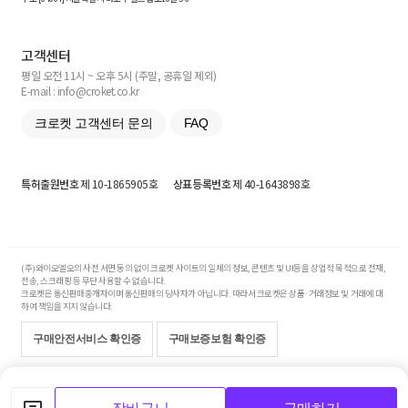
고객센터
평일 오전 11시 ~ 오후 5시 (주말, 공휴일 제외)
E-mail : info@croket.co.kr
크로켓 고객센터 문의
FAQ
특허출원번호
제 10-1865905호
상표등록번호
제 40-1643898호
(주)와이오엘오의 사전 서면 동의 없이 크로켓 사이트의 일체의 정보, 콘텐츠 및 UI등을 상업적 목적으로 전재,
전송, 스크래핑 등 무단 사용할 수 없습니다.
크로켓은 통신판매중개자이며 통신판매의 당사자가 아닙니다. 따라서 크로켓은 상품·거래정보 및 거래에 대
하여 책임을 지지 않습니다.
구매안전서비스 확인증
구매보증보험 확인증
Copyright© 2017-2026 YOLO Co, Ltd. All rights reserved.