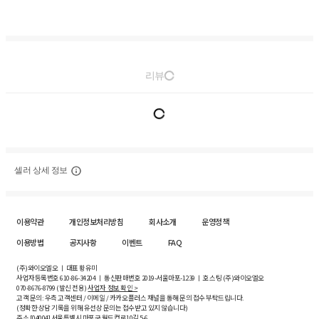
리뷰
셀러 상세 정보
이용약관
개인정보처리방침
회사소개
운영정책
이용방법
공지사항
이벤트
FAQ
(주)와이오엘오 ㅣ 대표 황유미
사업자등록번호
610-86-34204
ㅣ 통신판매번호 2019-서울마포-1239 ㅣ 호스팅 (주)와이오엘오
070-8676-8799 (발신 전용)
사업자 정보 확인 >
고객 문의: 우측 고객센터 / 이메일 / 카카오플러스 채널을 통해 문의 접수 부탁드립니다.
(정확한 상담 기록을 위해 유선상 문의는 접수받고 있지 않습니다)
주소 [
04004
] 서울특별시 마포구 월드컵로10길
5-6