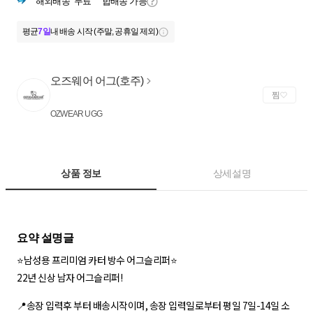
해외배송
무료
합배송 가능
평균
7일
내 배송 시작 (주말, 공휴일 제외)
오즈웨어 어그(호주)
찜
OZWEAR UGG
상품 정보
상세설명
⭐️남성용 프리미엄 카터 방수 어그슬리퍼⭐️
22년 신상 남자 어그슬리퍼!
📍송장 입력후 부터 배송시작이며, 송장 입력일로부터 평일 7일-14일 소