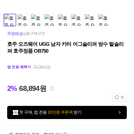
무료배송
상품 구매 17건
호주 오즈웨어 UGG 남자 카터 어그슬리퍼 방수 털슬리
퍼 호주정품 OB750
70,300원
앱 전용 혜택가
2%
68,894원
찜
첫 구매, 앱 전용
10만원 쿠폰팩
받기