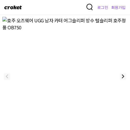
크
로그인
회원가입
로
켓