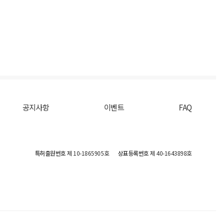
공지사항
이벤트
FAQ
특허출원번호
제 10-1865905호
상표등록번호
제 40-1643898호