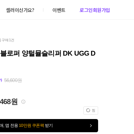
셀러이신가요?
이벤트
로그인
회원가입
 구매 1건
블로퍼 양털뮬슬리퍼 DK UGG D
56,600원
가
,468원
찜
매, 앱 전용
10만원 쿠폰팩
받기