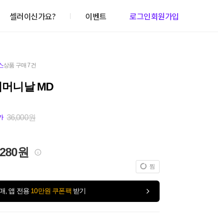
셀러이신가요?
이벤트
로그인
회원가입
스
상품 구매 7건
 어머니날 MD
36,000원
가
,280원
찜
매, 앱 전용
10만원 쿠폰팩
받기