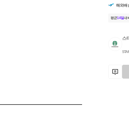
해외배
평균
14일
내 
스
STA