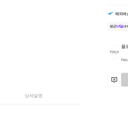
해외배
평균
14일
내 
폴
Polo
상세설명