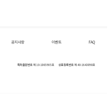
공지사항
이벤트
FAQ
특허출원번호
제 10-1865905호
상표등록번호
제 40-1643898호