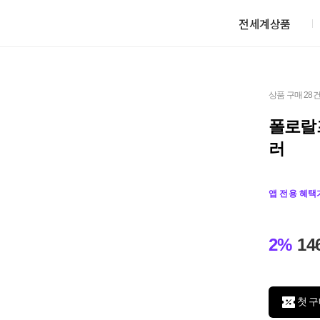
전세계상품
상품 구매 28
폴로랄
러
앱 전용 혜택
2%
14
첫 구