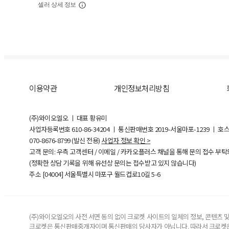
셀러 상세 정보
이용약관
개인정보처리방침
(주)와이오엘오 ㅣ 대표 황유미
사업자등록번호
610-86-34204
ㅣ 통신판매번호 2019-서울마포-1239 ㅣ 호
070-8676-8799 (발신 전용)
사업자 정보 확인 >
고객 문의: 우측 고객센터 / 이메일 / 카카오플러스 채널을 통해 문의 접수 부
(정확한 상담 기록을 위해 유선상 문의는 접수받고 있지 않습니다)
주소 [
04004
] 서울특별시 마포구 월드컵로10길
5-6
(주)와이오엘오의 사전 서면 동의 없이 크로켓 사이트의 일체의 정보, 콘텐츠 및 
크로켓은 통신판매중개자이며 통신판매의 당사자가 아닙니다. 따라서 크로켓은