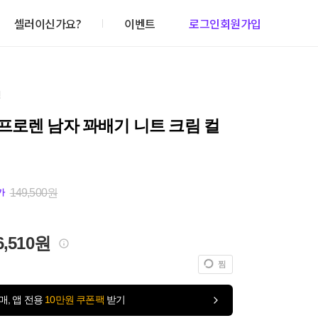
셀러이신가요?
이벤트
로그인
회원가입
건
프로렌 남자 꽈배기 니트 크림 컬
149,500원
가
6,510원
찜
매, 앱 전용
10만원 쿠폰팩
받기