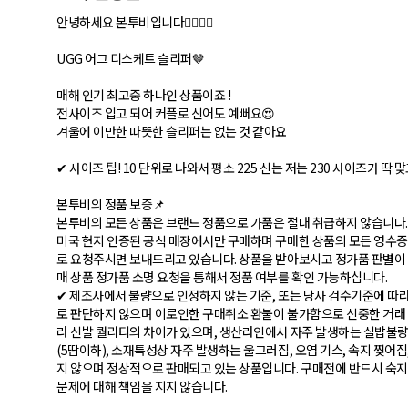
안녕하세요 본투비입니다🙇‍♀️🙇‍♂️
UGG 어그 디스케트 슬리퍼🤎
매해 인기 최고중 하나인 상품이죠 !
전사이즈 입고 되어 커플로 신어도 예뻐요😍
겨울에 이만한 따뜻한 슬리퍼는 없는 것 같아요
✔ 사이즈 팁! 10 단위로 나와서 평소 225 신는 저는 230 사이즈가 딱 
본투비의 정품 보증📌
본투비의 모든 상품은 브랜드 정품으로 가품은 절대 취급하지 않습니다.
미국 현지 인증된 공식 매장에서만 구매하며 구매한 상품의 모든 영수증
로 요청주시면 보내드리고 있습니다. 상품을 받아보시고 정가품 판별
매 상품 정가품 소명 요청을 통해서 정품 여부를 확인 가능하십니다.
✔ 제조사에서 불량으로 인정하지 않는 기준, 또는 당사 검수기준에 따라
로 판단하지 않으며 이로인한 구매취소 환불이 불가함으로 신중한 거래
라 신발 퀄리티의 차이가 있으며, 생산라인에서 자주 발생하는 실밥불량
(5땀이하), 소재특성상 자주 발생하는 울그러짐, 오염 기스, 속지 찢
지 않으며 정상적으로 판매되고 있는 상품입니다. 구매전에 반드시 숙지
문제에 대해 책임을 지지 않습니다.