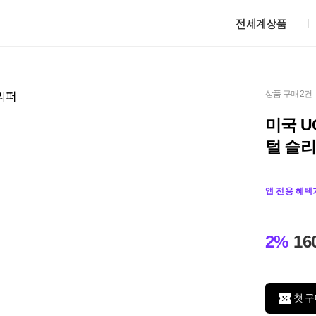
전세계상품
상품 구매 2건
미국 U
털 슬
앱 전용 혜택
2%
16
첫 구