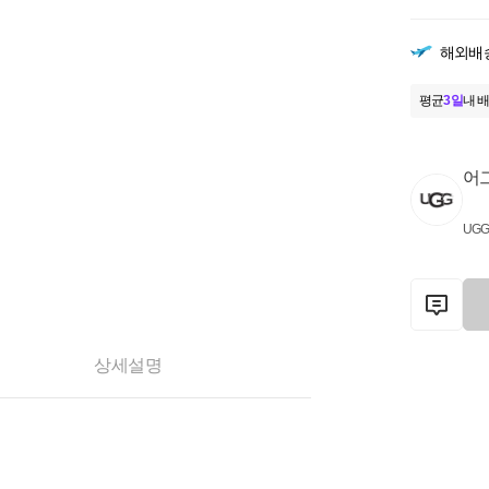
해외배
평균
3일
내 배
어그
UG
상세설명