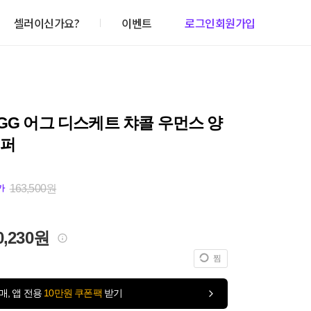
셀러이신가요?
이벤트
로그인
회원가입
GG 어그 디스케트 챠콜 우먼스 양
리퍼
163,500원
가
0,230원
찜
매, 앱 전용
10만원 쿠폰팩
받기