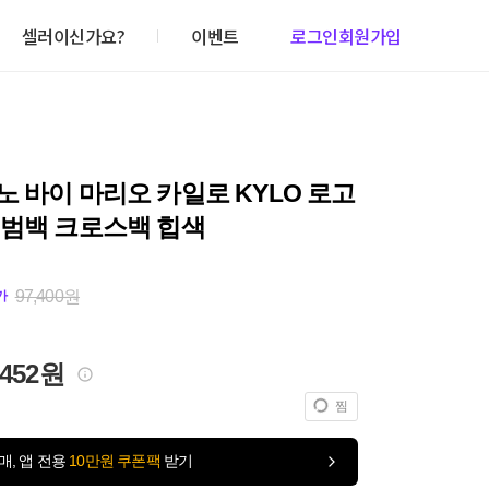
셀러이신가요?
이벤트
로그인
회원가입
 바이 마리오 카일로 KYLO 로고
 범백 크로스백 힙색
97,400원
가
,452원
찜
매, 앱 전용
10만원 쿠폰팩
받기