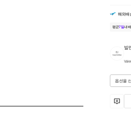
해외배
평균
7일
내 배
발
Vale
옵션을 