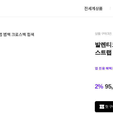
전세계상품
상품 구매 3건
발렌티노
스트랩
앱 전용 혜택
2%
95
첫 구