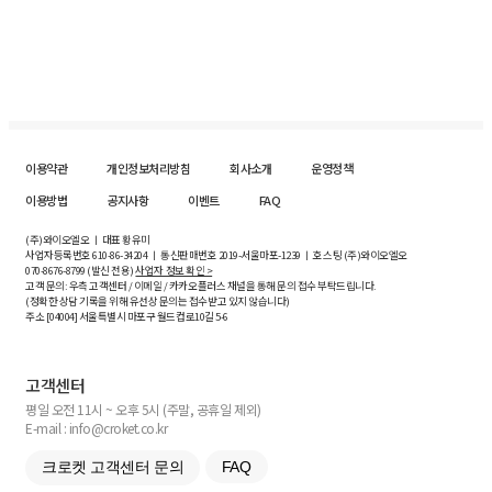
이용약관
개인정보처리방침
회사소개
운영정책
이용방법
공지사항
이벤트
FAQ
(주)와이오엘오 ㅣ 대표 황유미
사업자등록번호
610-86-34204
ㅣ 통신판매번호 2019-서울마포-1239 ㅣ 호스팅 (주)와이오엘오
070-8676-8799 (발신 전용)
사업자 정보 확인 >
고객 문의: 우측 고객센터 / 이메일 / 카카오플러스 채널을 통해 문의 접수 부탁드립니다.
(정확한 상담 기록을 위해 유선상 문의는 접수받고 있지 않습니다)
주소 [
04004
] 서울특별시 마포구 월드컵로10길
5-6
고객센터
평일 오전 11시 ~ 오후 5시 (주말, 공휴일 제외)
E-mail : info@croket.co.kr
크로켓 고객센터 문의
FAQ